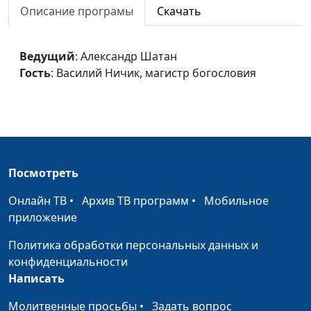
своеволие человека
Описание програмы
Скачать
Василий Ничик,
магистр богословия
Как услышать Бога?
Ведущий
: Александр Шатан
Александр Шатан,
#330
Гость
: Василий Ничик, магистр богословия
Василий Ничик,
магистр богословия
Молитва и ее аспекты
Александр Шатан,
#329
Василий Ничик,
магистр богословия
Посмотреть
Разговор с Богом
Александр Шатан,
#328
Василий Ничик,
Онлайн ТВ
•
Архив ТВ программ
•
Мобильное
магистр богословия
приложение
Быть христианином
Александр Шатан,
#327
Политика обработки персональных данных и
Василий Ничик,
конфиденциальности
магистр богословия
Написать
Христианские шаблоны
Александр Шатан,
#326
Молитвенные просьбы
•
Задать вопрос