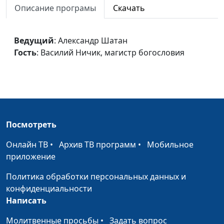
Описание програмы
Скачать
Василий Ничик,
магистр богословия
Христианские шаблоны
Ведущий
: Александр Шатан
Александр Шатан,
#326
Гость
: Василий Ничик, магистр богословия
Василий Ничик,
магистр богословия
Негативные чувства
Александр Шатан,
#325
Василий Ничик,
магистр богословия
Посмотреть
Быть довольным
Александр Шатан,
#324
Василий Ничик,
Онлайн ТВ
•
Архив ТВ программ
•
Мобильное
магистр богословия
приложение
Плохие мысли
Александр Шатан,
#323
Политика обработки персональных данных и
Василий Ничик,
конфиденциальности
магистр богословия
Написать
Бог или я?
Александр Шатан,
#322
Молитвенные просьбы
•
Задать вопрос