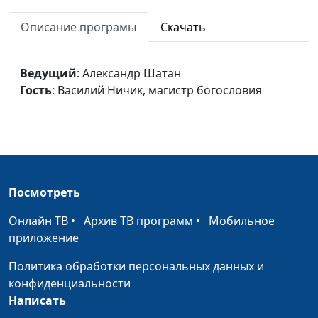
Разговор с Богом
Александр Шатан,
#328
Описание програмы
Скачать
Василий Ничик,
магистр богословия
Быть христианином
Ведущий
: Александр Шатан
Александр Шатан,
#327
Гость
: Василий Ничик, магистр богословия
Василий Ничик,
магистр богословия
Христианские шаблоны
Александр Шатан,
#326
Василий Ничик,
магистр богословия
Посмотреть
Негативные чувства
Александр Шатан,
#325
Василий Ничик,
Онлайн ТВ
•
Архив ТВ программ
•
Мобильное
магистр богословия
приложение
Быть довольным
Александр Шатан,
#324
Политика обработки персональных данных и
Василий Ничик,
конфиденциальности
магистр богословия
Написать