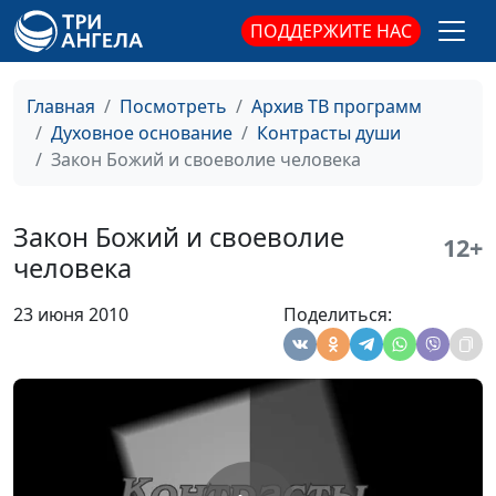
своего
Василий Ничик,
ПОДДЕРЖИТЕ НАС
магистр богословия
Страх Божий
Александр Шатан,
#337
Главная
Посмотреть
Архив ТВ программ
Василий Ничик,
Духовное основание
Контрасты души
магистр богословия
Закон Божий и своеволие человека
Моя вера
Александр Шатан,
#336
Василий Ничик,
Закон Божий и своеволие
12+
магистр богословия
человека
Если тебя оскорбили
Александр Шатан,
#335
23 июня 2010
Поделиться:
Василий Ничик,
магистр богословия
Борьба с Богом
Александр Шатан,
#334
Василий Ничик,
магистр богословия
Правда и ложь
Александр Шатан,
#333