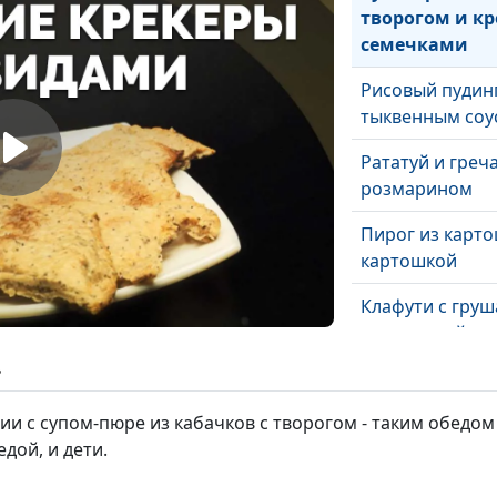
творогом и кр
семечками
Рисовый пудинг
тыквенным соу
Рататуй и греча
розмарином
Пирог из карто
картошкой
Клафути с груш
цитрусовый ли
ь
Картофельные 
грибами
и с супом-пюре из кабачков с творогом - таким обедом 
дой, и дети.
Картофельно-г