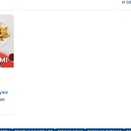
и о
Картофель, ф
чечевицей с г
Рулет из слоено
тыквой
Клубничное су
сконы
Овсяный кекс и
клюквы с мято
Овсяноблины 
 уже
смузи
ак
.
Овощи в мисо 
Ленивые варен