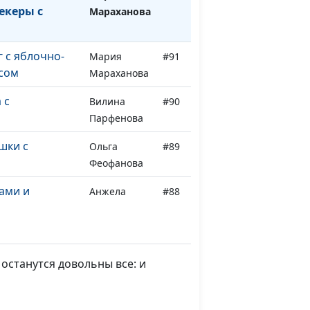
екеры с
Мараханова
 с яблочно-
Мария
#91
сом
Мараханова
 с
Вилина
#90
Парфенова
шки с
Ольга
#89
Феофанова
ами и
Анжела
#88
монад
Бузина
ньокки с
Лариса
#87
Титовская
останутся довольны все: и
рибной пирог
Вилина
#86
Парфенова