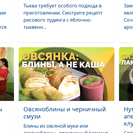
Овсяно-кокосо
Тыква требует особого подхода в
Зам
миндальное мо
нии
приготовлении. Смотрите рецепт
явл
рисового пудинга с яблочно-
Соч
Пасуц толма
тся
тыквенн...
аро
Суп «Крчик» и 
помидорами и
Тыквенный тар
Торт-морожено
чай из мяты с 
Нутовые орешк
апельсиновые 
ы
Овсяноблины и черничный
Ну
клубничный мо
смузи
ап
кл
Банановый хле
Блины из овсяной муки или
шоколадный пу