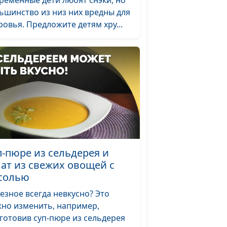
ременные дети любят снэки, но
ьшинство из низ них вредны для
орую руку и
Марина
#66
ровья. Предложите детям хру...
 с сельдереем
Кочкарева
Елена Чумак
#65
Марина
#64
Кочкарева
и и сырные
Елена Чумак
#63
рованный
Марина
#62
ами, и булгур
Кочкарева
п-пюре из сельдерея и
лат из свежих овощей с
нные в
Марина
#61
солью
ет из
Кочкарева
езное всегда невкусно? Это
ри
но изменить, например,
Марина
#60
готовив суп-пюре из сельдерея