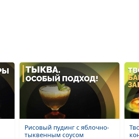
Овощной кугел
перуанский сал
Котлеты из ов
немецки
Конвертики из 
лаваша и тони
смузи
Имбирный эль 
шоколадом
"Изумрудный" 
Плов с горохом 
Рисовый пудинг с яблочно-
Тв
баклажанами
тыквенным соусом
ко