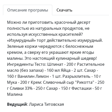
помидорами и сыром
Амирян
Описание програмы
Скачать
Тыквенный тарт
Елена
#70
Солдатова
Можно ли приготовить красочный десерт
полностью из натуральных продуктов, не
Торт-мороженое тирамису и
Вероника
#69
используя искусственных красителей?
чай из мяты с апельсином
Вавилова
«Изумрудный» торт действительно изумрудный.
Нутовые орешки,
Вероника
#68
Зеленые коржи чередуются с белоснежным
апельсиновые трюфели,
Вавилова
кремом, а сверху его украшают яркие ягоды
клубничный мохито
малины. Это настоящий кулинарный шедевр!
Ингредиенты Тесто: Шпинат - 200 г Растительное
Банановый хлеб и шоколадный
Елена
#67
масло (без запаха) - 160 мл Яйца - 2 шт. Сахар -
пудинг
Солдатова
160 г Ванилин Лимон - 1 шт. Разрыхлитель - 10 г
Мука - 200 г Крем: Сливочный сыр "Рикотта" - 250
Хачапури на скорую руку и
Марина
#66
г Сливки 33% - 250 г Сахар - 150 г Фисташки - 50 г
легкий салатик с сельдереем
Кочкарева
Малина
Сладкие роллы
Елена Чумак
#65
Ведущий
: Лариса Титовская
Плов с тыквой
Марина
#64