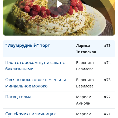
немецки
Титовская
Конвертики из тонкого лаваша
Елена
#77
и тонизирующий смузи
Солдатова
Имбирный эль и печенье с
Елена
#76
шоколадом
Солдатова
"Изумрудный" торт
Лариса
#75
Титовская
Плов с горохом нут и салат с
Вероника
#74
баклажанами
Вавилова
Овсяно-кокосовое печенье и
Вероника
#73
миндальное молоко
Вавилова
Пасуц толма
Мариам
#72
Амирян
Суп «Крчик» и яичница с
Мариам
#71