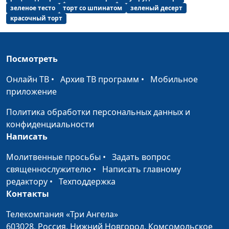
Гранола и яблоки, запеченные
Светлана
#50
зеленое тесто
торт со шпинатом
зеленый десерт
с творогом
Доманская
красочный торт
Черничный крамбл и
Светлана
#49
мороженое
Доманская
Посмотреть
Печенье с арахисовой пастой
Светлана
#48
Онлайн ТВ
•
Архив ТВ программ
•
Мобильное
Доманская
приложение
Рулет из фасоли и теплый салат
Гегецик
#47
Политика обработки персональных данных и
из цветной капусты
Шахназарян
конфиденциальности
Тефтели из чечевицы
Гегецик
#46
Написать
Шахназарян
Молитвенные просьбы
•
Задать вопрос
Сладкий плов и бутербродики с
священнослужителю
•
Написать главному
Гегецик
#45
авокадо
редактору
•
Техподдержка
Шахназарян
Контакты
Слоеные китайские лепешки
Татьяна
#44
Телекомпания «Три Ангела»
Тимонина
603028,
Россия, Нижний Новгород,
Комсомольское