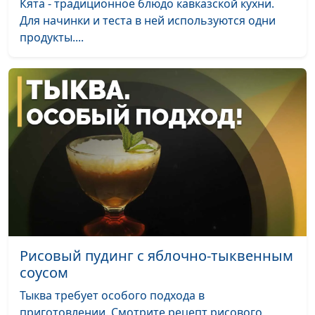
Кята - традиционное блюдо кавказской кухни.
Бананово-кремовый десерт
Для начинки и теста в ней используются одни
Татьяна
#33
продукты....
Тимонина
Салат «Табуле» и хумус
Нарине
#32
Егиазарян
Лобио и армянский суп «Танов
Нарине
#31
апур»
Егиазарян
Печенье «Мадлен» и
Екатерина
#30
марципаны
Плешакова
Пирог «Сладкая долька»
Екатерина
#29
Петреева
Парфе
Екатерина
#28
Рисовый пудинг с яблочно-тыквенным
Петреева
соусом
«Сабджи» и салат с киви
Тыква требует особого подхода в
Анна
#27
приготовлении. Смотрите рецепт рисового
Бочкарева