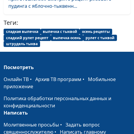
пудинга с яблочно-тыквенн...
Ленивые вареники и соус райта
Анна
#26
Бочкарева
Теги:
Кабачковый торт и томатный
Елена
#25
сладкая выпечка
выпечка с тыквой
осень рецепты
коктейль
Нефедкина
сладкий рулет рецепт
выпечка осень
рулет с тыквой
штрудель тыква
Картофельные ватрушки
Елена
#24
«Подсолнушки» и вальдорский
Нефедкина
салат
Посмотреть
Макароны с чечевицей и салат
Ангелина
#23
Онлайн ТВ
•
Архив ТВ программ
•
Мобильное
с творогом
Дубровина
приложение
Суп «Масур Дал » и хрустящие
Ангелина
#22
Политика обработки персональных данных и
голубцы
Дубровина
конфиденциальности
Написать
«Букет роз» и имбирный
Ангелина
#21
лимонад
Дубровина
Молитвенные просьбы
•
Задать вопрос
священнослужителю
•
Написать главному