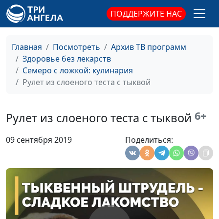
клубничный мохито
ПОДДЕРЖИТЕ НАС
Банановый хлеб и шоколадный
Елена
#67
пудинг
Солдатова
Главная
Посмотреть
Архив ТВ программ
Здоровье без лекарств
Хачапури на скорую руку и
Марина
#66
Семеро с ложкой: кулинария
легкий салатик с сельдереем
Кочкарева
Рулет из слоеного теста с тыквой
Сладкие роллы
Елена Чумак
#65
Плов с тыквой
Марина
#64
6+
Рулет из слоеного теста с тыквой
Кочкарева
09 сентября 2019
Поделиться:
Плов с овощами и сырные
Елена Чумак
#63
фрикадельки
Перец, фаршированный
Марина
#62
овощами и грибами, и булгур
Кочкарева
Овощи, запеченные в духовке,
Марина
#61