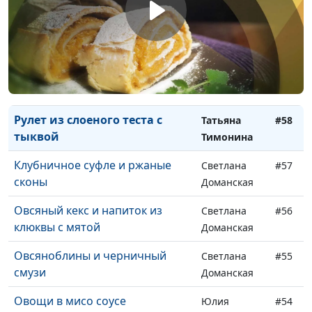
и паштет из чечевицы с нори
Кочкарева
Кята
Марина
#60
Кочкарева
Картофель, фаршированный
Марина
#59
чечевицей с грибами
Кочкарева
Рулет из слоеного теста с
Татьяна
#58
тыквой
Тимонина
Клубничное суфле и ржаные
Светлана
#57
сконы
Доманская
Овсяный кекс и напиток из
Светлана
#56
клюквы с мятой
Доманская
Овсяноблины и черничный
Светлана
#55
смузи
Доманская
Овощи в мисо соусе
Юлия
#54