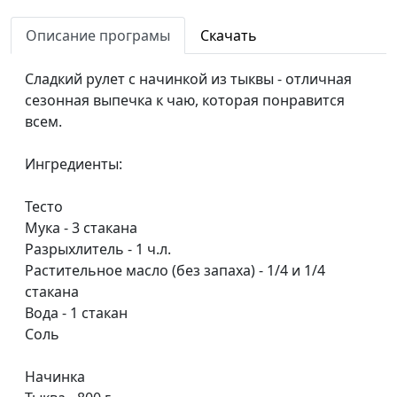
Ключникова
Описание програмы
Скачать
Ленивые вареники с вишней
Светлана
#53
Доманская
Сладкий рулет с начинкой из тыквы - отличная
сезонная выпечка к чаю, которая понравится
«Басбуса»: рецепт египетского
Анжела
#52
всем.
пирога
Бузина
Банановый торт с вишней
Юлия
#51
Ингредиенты:
Ключникова
Тесто
Гранола и яблоки, запеченные
Светлана
#50
Мука - 3 стакана
с творогом
Доманская
Разрыхлитель - 1 ч.л.
Растительное масло (без запаха) - 1/4 и 1/4
Черничный крамбл и
Светлана
#49
стакана
мороженое
Доманская
Вода - 1 стакан
Печенье с арахисовой пастой
Светлана
#48
Соль
Доманская
Начинка
Рулет из фасоли и теплый салат
Гегецик
#47