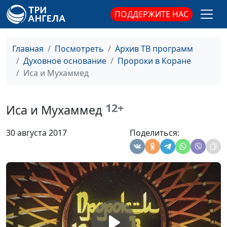
Кочкарев,
ПОДДЕРЖИТЕ НАС
священнослужитель, магистр
богословия
Ислам и
Главная
Посмотреть
Архив ТВ программ
Анвар Гиндуллин,
#33
христианство -
Духовное основание
Пророки в Коране
священнослужитель, Вадим
один
Иса и Мухаммед
Кочкарев,
Всевышний
священнослужитель, магистр
богословия
12+
Иса и Мухаммед
Ислам: истоки и
Анвар Гиндуллин,
#32
смысл
священнослужитель, Вадим
30 августа 2017
Поделиться:
Кочкарев,
священнослужитель, магистр
богословия
Отношение к
Алексей Бритов, Сергей
#31
инаковерующим
Ларионов,
в исламе
священнослужитель, магистр
богословия