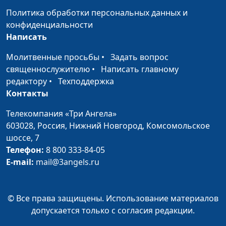
Политика обработки персональных данных и
Признаки
Алексей Бритов, Джобир
#21
конфиденциальности
последнего
Исмаилович Исхаков, магистр
Написать
времени
теологии, религиовед
Молитвенные просьбы
•
Задать вопрос
Адам и Иса
Алексей Бритов, Джобир
#20
священнослужителю
•
Написать главному
(Иисус)
Исмаилович Исхаков, магистр
редактору
•
Техподдержка
теологии, религиовед
Контакты
Коран о Библии
Алексей Бритов, Джобир
#19
Телекомпания «Три Ангела»
Исмаилович Исхаков, магистр
603028,
Россия, Нижний Новгород,
Комсомольское
теологии, религиовед
шоссе, 7
Телефон:
8 800 333-84-05
Новозаветные
Алексей Бритов, Джобир
#18
E-mail:
mail@3angels.ru
пророки в
Исмаилович Исхаков, магистр
Коране
теологии, религиовед
Сходства
© Все права защищены. Использование материалов
Алексей Бритов, Джобир
#17
Библии и
допускается только с согласия редакции.
Исмаилович Исхаков, магистр
Корана
теологии, религиовед