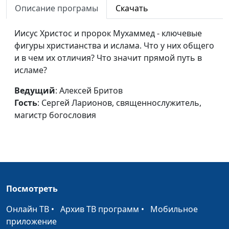
Описание програмы
Скачать
Приношения и
Алексей Бритов, Джобир
#26
пожертвования
Иисус Христос и пророк Мухаммед - ключевые
Исмаилович Исхаков, магистр
фигуры христианства и ислама. Что у них общего
теологии, религиовед
и в чем их отличия? Что значит прямой путь в
Молитва и
Алексей Бритов, Джобир
#25
исламе?
благодарность
Исмаилович Исхаков, магистр
Ведущий
: Алексей Бритов
теологии, религиовед
Гость
: Сергей Ларионов, священнослужитель,
Быть
Алексей Бритов, Джобир
#24
магистр богословия
довольным
Исмаилович Исхаков, магистр
жизнью
теологии, религиовед
Суеверие и
Алексей Бритов, Джобир
#23
религия
Исмаилович Исхаков, магистр
теологии, религиовед
Посмотреть
Пророчества о
Алексей Бритов, Джобир
#22
Онлайн ТВ
•
Архив ТВ программ
•
Мобильное
судном дне
Исмаилович Исхаков, магистр
приложение
теологии, религиовед