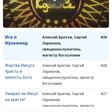
Здоровый образ
Алексей Бритов, Сергей
#30
жизни в исламе
Ларионов,
и христианстве
священнослужитель, магистр
богословия
Иса и
Алексей Бритов, Сергей
#29
Мухаммед
Ларионов,
священнослужитель,
магистр богословия
Жертва Иисуса
Алексей Бритов, Сергей
#28
Христа и
Ларионов,
милость Бога
священнослужитель, магистр
богословия
Умирал ли Иисус
Алексей Бритов, Сергей
#27
на кресте?
Ларионов,
священнослужитель, магистр
богословия