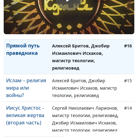
Коране
теологии, религиовед
Сходства
Алексей Бритов, Джобир
#17
Библии и
Исмаилович Исхаков, магистр
Корана
теологии, религиовед
Прямой путь
Алексей Бритов, Джобир
#16
праведника
Исмаилович Исхаков,
магистр теологии,
религиовед
Ислам – религия
Алексей Бритов, Джобир
#15
мира или
Исмаилович Исхаков, магистр
войны?
теологии, религиовед
Иисус Христос -
Сергей Николаевич Ларионов,
#14
великая жертва
магистр теологии, религиовед,
(вторая часть)
Джобир Исмаилович Исхаков,
магистр теологии, религиовед