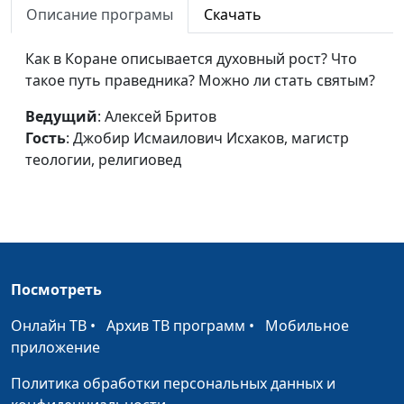
Иисус Христос -
Описание програмы
Скачать
Сергей Николаевич Ларионов,
#13
великая жертва
магистр теологии, религиовед,
(первая часть)
Как в Коране описывается духовный рост? Что
Джобир Исмаилович Исхаков,
такое путь праведника? Можно ли стать святым?
магистр теологии, религиовед
День покоя в
Ведущий
: Алексей Бритов
Сергей Николаевич Ларионов,
#12
Коране и в
Гость
: Джобир Исмаилович Исхаков, магистр
магистр теологии, религиовед,
Библии
теологии, религиовед
Джобир Исмаилович Исхаков,
магистр теологии, религиовед
Священное
Сергей Николаевич Ларионов,
#11
Писание и день
магистр теологии, религиовед,
поклонения
Джобир Исмаилович Исхаков,
магистр теологии, религиовед
Посмотреть
Пять столпов
Сергей Николаевич Ларионов,
#10
Онлайн ТВ
•
Архив ТВ программ
•
Мобильное
ислама
магистр теологии, религиовед,
приложение
Джобир Исмаилович Исхаков,
Политика обработки персональных данных и
магистр теологии, религиовед