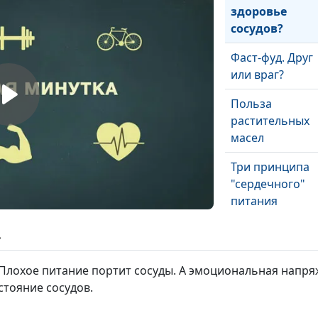
здоровье
сосудов?
Фаст-фуд. Друг
или враг?
Польза
растительных
масел
Три принципа
"сердечного"
питания
Музыка для
ь
здоровья
Плохое питание портит сосуды. А эмоциональная напряж
Остановить
стояние сосудов.
старение