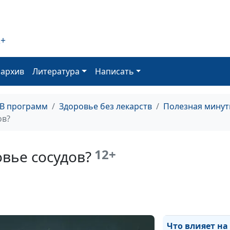
Польза клюквы
Как приучить
детей кушать
2+
фрукты и овощ
Физическая
оархив
Литература
Написать
активность -
против рака
ТВ программ
Здоровье без лекарств
Полезная минут
Биодобавки и
ов?
болезни сердц
Две привычки
12+
овье сосудов?
для крепких
костей
Важность
завтрака
Что влияет на