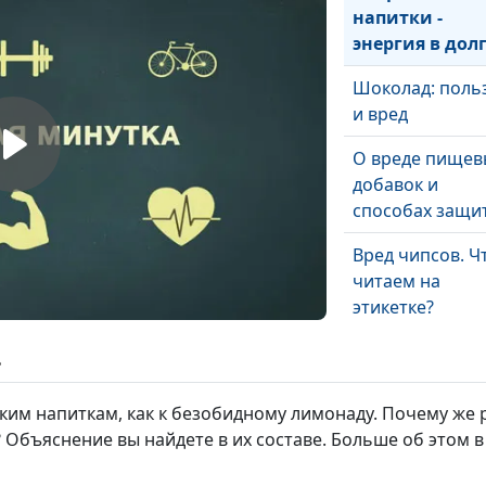
напитки -
энергия в дол
Шоколад: поль
и вред
О вреде пищев
добавок и
способах защи
Вред чипсов. Ч
читаем на
этикетке?
Обработанные
ь
для хранения
фрукты: польза
ским напиткам, как к безобидному лимонаду. Почему же
вред
 Объяснение вы найдете в их составе. Больше об этом 
Усилители вкус