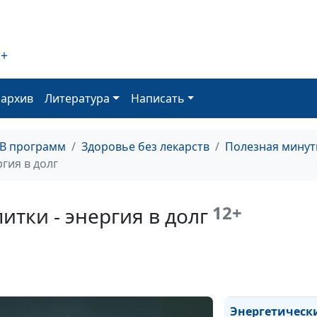
упражнения и
здоровье
подростка
2+
Больше
холестерина -
оархив
Литература
Написать
вероятнее рак
Избыток веса –
ТВ программ
Здоровье без лекарств
Полезная минут
избыток риска
гия в долг
Что есть при
гипертонии?
12+
итки - энергия в долг
Храп и депресс
Витамин D
Алкоголю нет!
Энергетическ