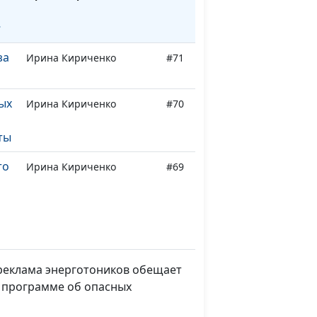
г
за
Ирина Кириченко
#71
ых
Ирина Кириченко
#70
ты
то
Ирина Кириченко
#69
Ирина Кириченко
#68
 и
 реклама энерготоников обещает
в программе об опасных
а
Ирина Кириченко
#67