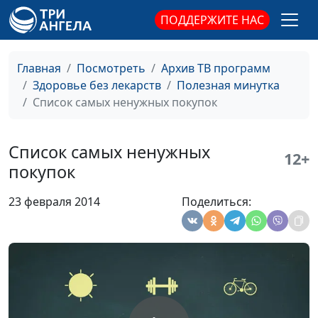
способах защиты
ПОДДЕРЖИТЕ НАС
Вред чипсов. Что
Ирина Кириченко
#69
читаем на
Главная
Посмотреть
Архив ТВ программ
этикетке?
Здоровье без лекарств
Полезная минутка
Обработанные
Ирина Кириченко
#68
Список самых ненужных покупок
для хранения
фрукты: польза и
Список самых ненужных
вред
12+
покупок
Усилители вкуса
Ирина Кириченко
#67
23 февраля 2014
Поделиться:
Трансгенные
Ирина Кириченко
#66
жиры
Безопасные
Ирина Кириченко
#65
покупки в
супермаркете
Твердый и
Ирина Кириченко
#64