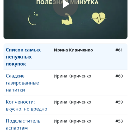
плавленный сыры
Супы быстрого
Ирина Кириченко
#63
приготовления
Спред и маргарин
Ирина Кириченко
#62
Список самых
Ирина Кириченко
#61
ненужных
покупок
Сладкие
Ирина Кириченко
#60
газированные
напитки
Копчености:
Ирина Кириченко
#59
вкусно, но вредно
Подсластитель
Ирина Кириченко
#58
аспартам