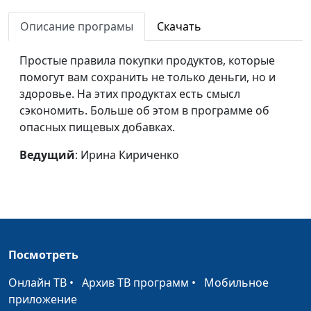
Пищевые
Ирина Кириченко
#57
Описание програмы
Скачать
красители
Простые правила покупки продуктов, которые
Опасности
Ирина Кириченко
#56
помогут вам сохранить не только деньги, но и
упаковки
здоровье. На этих продуктах есть смысл
сэкономить. Больше об этом в программе об
Майонез
Ирина Кириченко
#55
опасных пищевых добавках.
Конфеты в
Ирина Кириченко
#54
Ведущий
: Ирина Кириченко
разноцветной
глазури
Консерванты и
Ирина Кириченко
#53
стабилизаторы
Колбаса
Ирина Кириченко
#52
Посмотреть
Квас и квасной
Ирина Кириченко
#51
Онлайн ТВ
•
Архив ТВ программ
•
Мобильное
продукт
приложение