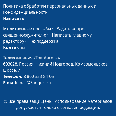
Йогурт и
Ирина Кириченко
#50
Политика обработки персональных данных и
йогуртный
конфиденциальности
продукт
Написать
Жевательная
Ирина Кириченко
#49
Молитвенные просьбы
•
Задать вопрос
резинка
священнослужителю
•
Написать главному
редактору
•
Техподдержка
Ещё раз о
Ирина Кириченко
#48
Контакты
пластиковой
посуде
Телекомпания «Три Ангела»
603028,
Россия, Нижний Новгород,
Комсомольское
Детская еда,
Ирина Кириченко
#47
шоссе, 7
провоцирующая
Телефон:
8 800 333-84-05
аллергию
E-mail:
mail@3angels.ru
Антиокислители
Ирина Кириченко
#46
Фитотерапия при
Наталья Назарова, врач-
#45
© Все права защищены. Использование материалов
простуде
терапевт санатория «Наш
допускается только с согласия редакции.
дом»