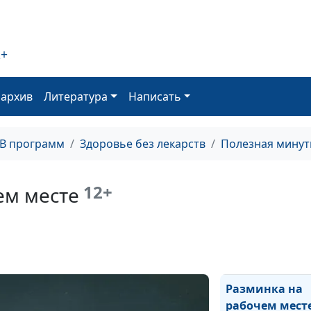
ванны для ног
Гидротерапия
при простуде
2+
Утренняя
гимнастика
оархив
Литература
Написать
(укороченная)
Утренняя
ТВ программ
Здоровье без лекарств
Полезная минут
гимнастика
Упражнения с
12+
ем месте
палкой
Упражнения дл
расслабления
глаз
Разминка на
рабочем мест