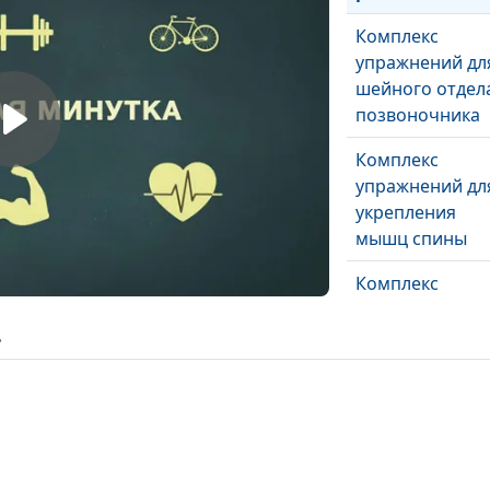
Комплекс
упражнений дл
шейного отдел
позвоночника
Комплекс
упражнений дл
укрепления
мышц спины
Комплекс
упражнений дл
позвоночника
ь
Комплекс
упражнений дл
глазных мышц