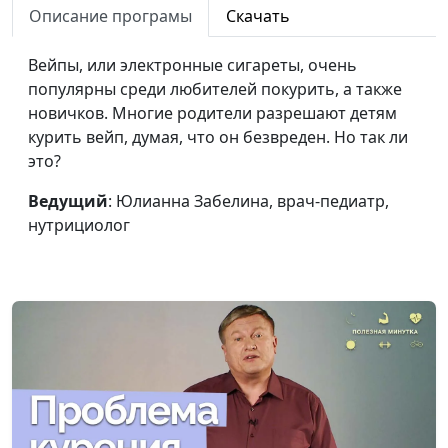
нет?
Описание програмы
Скачать
Основная
Юлианна Забелина, врач-
#251
Вейпы, или электронные сигареты, очень
причина язвы
педиатр, нутрициолог
популярны среди любителей покурить, а также
желудка
новичков. Многие родители разрешают детям
курить вейп, думая, что он безвреден. Но так ли
Изжога: лечить
Юлианна Забелина, врач-
#250
это?
или терпеть?
педиатр, нутрициолог
Ведущий
: Юлианна Забелина, врач-педиатр,
Рак кишечника:
Юлианна Забелина, врач-
#249
нутрициолог
профилактика
педиатр, нутрициолог
дешевле лечения
Энтеробиоз:
Юлианна Забелина, врач-
#248
лучше
педиатр, нутрициолог
предупредить,
чем лечить
Приступ
Юлианна Забелина, врач-
#247
эпилепсии
педиатр, нутрициолог