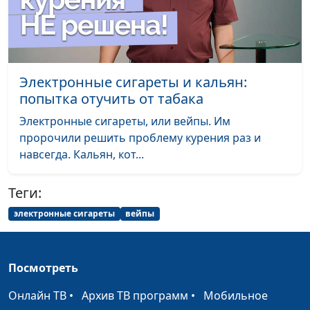
(судороги): как
помочь человеку?
Что делать, если
Юлианна Забелина, врач-
#246
человек
педиатр, нутрициолог
Электронные сигареты и кальян:
подавился?
попытка отучить от табака
Носовое
Юлианна Забелина, врач-
#245
Электронные сигареты, или вейпы. Им
кровотечение: как
педиатр, нутрициолог
пророчили решить проблему курения раз и
помочь
навсегда. Кальян, кот...
Теория старения.
Мария Бородеева,
#244
Теги:
Как не стареть
специалист по
модификации образа
электронные сигареты
вейпы
жизни и
немедикаментозному
оздоровлению
Посмотреть
Синдром
Мария Бородеева,
#243
Онлайн ТВ
•
Архив ТВ программ
•
Мобильное
хронической
специалист по