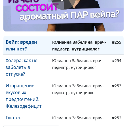
Как правильно
Юлианна Забелина, врач-
#256
носить шарф
педиатр, нутрициолог
Вейп: вреден
Юлианна Забелина, врач-
#255
или нет?
педиатр, нутрициолог
Холера: как не
Юлианна Забелина, врач-
#254
заболеть в
педиатр, нутрициолог
отпуске?
Извращение
Юлианна Забелина, врач-
#253
вкусовых
педиатр, нутрициолог
предпочтений.
Железодефицит
Глютен:
Юлианна Забелина, врач-
#252
отказаться или
педиатр, нутрициолог