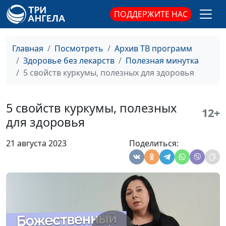
и немедикаментозному
ПОДДЕРЖИТЕ НАС
оздоровлению
Как уснуть
Мария Бородеева,
#241
быстро
специалист по
Главная
Посмотреть
Архив ТВ программ
модификации образа жизни
Здоровье без лекарств
Полезная минутка
и немедикаментозному
5 свойств куркумы, полезных для здоровья
оздоровлению
Саркопения: как
Мария Бородеева,
#240
5 свойств куркумы, полезных
12+
избавиться и
специалист по
для здоровья
предупредить
модификации образа жизни
и немедикаментозному
21 августа 2023
Поделиться:
оздоровлению
Бобовые
Мария Бородеева,
#239
продукты –
специалист по
источник
модификации образа жизни
растительного
и немедикаментозному
белка
оздоровлению