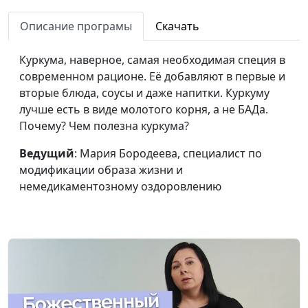
Цвет продуктов и
Мария Бородеева,
#235
Описание програмы
Скачать
здоровье
специалист по
модификации образа жизни
Куркума, наверное, самая необходимая специя в
и немедикаментозному
современном рационе. Её добавляют в первые и
оздоровлению
вторые блюда, соусы и даже напитки. Куркуму
Как готовить
лучше есть в виде молотого корня, а не БАДа.
Мария Бородеева,
#234
каши правильно
Почему? Чем полезна куркума?
специалист по
модификации образа жизни
Ведущий
: Мария Бородеева, специалист по
и немедикаментозному
модификации образа жизни и
оздоровлению
немедикаментозному оздоровлению
Клетчатка для
Мария Бородеева,
#233
здоровой
специалист по
микрофлоры
модификации образа жизни
кишечника
и немедикаментозному
оздоровлению
Польза и вред
Мария Бородеева,
#232