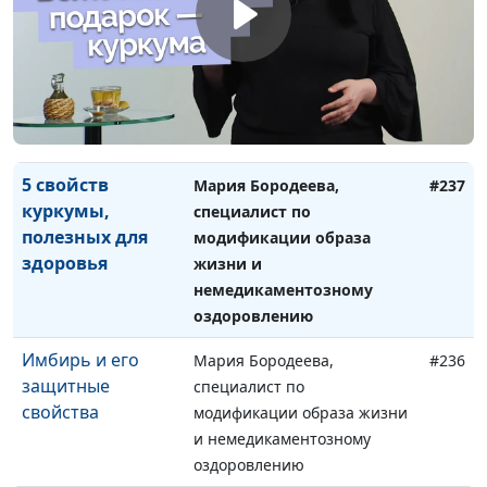
Корица — специя
Мария Бородеева,
#238
молодости и
специалист по
долголетия
модификации образа жизни
и немедикаментозному
оздоровлению
5 свойств
Мария Бородеева,
#237
куркумы,
специалист по
полезных для
модификации образа
здоровья
жизни и
немедикаментозному
оздоровлению
Имбирь и его
Мария Бородеева,
#236
защитные
специалист по
свойства
модификации образа жизни
и немедикаментозному
оздоровлению