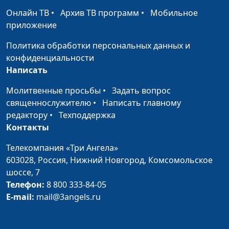
и немедикаментозному
Онлайн ТВ
•
Архив ТВ программ
•
Мобильное
оздоровлению
приложение
Польза авокадо
Мария Бородеева,
#228
Политика обработки персональных данных и
специалист по
конфиденциальности
модификации образа жизни
Написать
и немедикаментозному
Молитвенные просьбы
•
Задать вопрос
оздоровлению
священнослужителю
•
Написать главному
Теория на
Мария Бородеева,
#227
редактору
•
Техподдержка
практике. Как
специалист по
Контакты
перейти на более
модификации образа жизни
Телекомпания «Три Ангела»
полезные
и немедикаментозному
603028,
Россия, Нижний Новгород,
Комсомольское
десерты
оздоровлению
шоссе, 7
Теория на
Мария Бородеева,
#226
Телефон:
8 800 333-84-05
практике. Как
специалист по
E-mail:
mail@3angels.ru
поесть быстро,
модификации образа жизни
сытно и с
и немедикаментозному