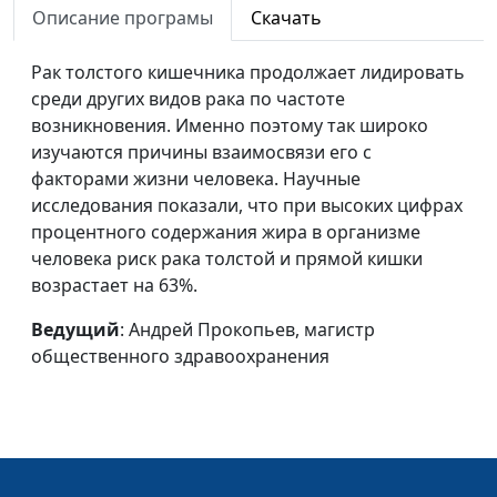
Описание програмы
Скачать
здравоохранения
Высыпайтесь на
Андрей Прокопьев, магистр
#127
Рак толстого кишечника продолжает лидировать
здоровье
общественного
среди других видов рака по частоте
здравоохранения
возникновения. Именно поэтому так широко
изучаются причины взаимосвязи его с
Солнце или
Андрей Прокопьев, магистр
#126
факторами жизни человека. Научные
солярий?
общественного
исследования показали, что при высоких цифрах
здравоохранения
процентного содержания жира в организме
человека риск рака толстой и прямой кишки
Лучшие методы
Андрей Прокопьев, магистр
#125
возрастает на 63%.
удержания веса
общественного
здравоохранения
Ведущий
: Андрей Прокопьев, магистр
общественного здравоохранения
Сладкие напитки
Андрей Прокопьев, магистр
#124
для детей
общественного
здравоохранения
Современные
Андрей Прокопьев, магистр
#123
зависимости
общественного