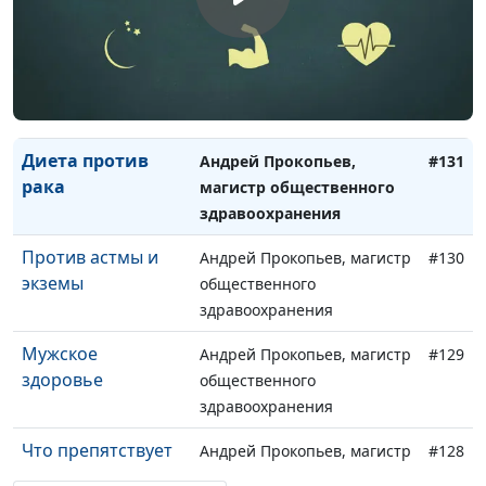
здравоохранения
Завтрак для
Андрей Прокопьев, магистр
#132
сердца
общественного
здравоохранения
Диета против
Андрей Прокопьев,
#131
рака
магистр общественного
здравоохранения
Против астмы и
Андрей Прокопьев, магистр
#130
экземы
общественного
здравоохранения
Мужское
Андрей Прокопьев, магистр
#129
здоровье
общественного
здравоохранения
Что препятствует
Андрей Прокопьев, магистр
#128
болезням сердца?
общественного