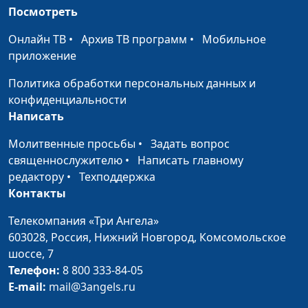
здравоохранения
Посмотреть
Сердечные
Андрей Прокопьев, магистр
#122
Онлайн ТВ
•
Архив ТВ программ
•
Мобильное
заболевания у
общественного
приложение
детей
здравоохранения
Политика обработки персональных данных и
Полезные
Андрей Прокопьев, магистр
#121
конфиденциальности
привычки
общественного
Написать
здравоохранения
Молитвенные просьбы
•
Задать вопрос
Воздержание
священнослужителю
•
Андрей Прокопьев, магистр
Написать главному
#120
редактору
•
Техподдержка
общественного
Контакты
здравоохранения
Профилактика
Телекомпания «Три Ангела»
Андрей Прокопьев, магистр
#119
падений
603028,
Россия, Нижний Новгород,
Комсомольское
общественного
шоссе, 7
здравоохранения
Телефон:
8 800 333-84-05
Защита от
Андрей Прокопьев, магистр
#118
E-mail:
mail@3angels.ru
слабоумия
общественного