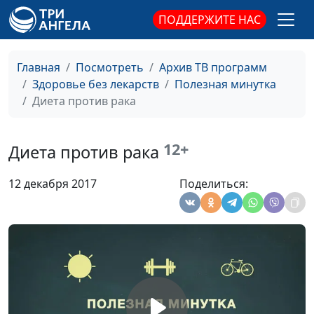
ПОДДЕРЖИТЕ НАС
Марихуана
Андрей Прокопьев, магистр
#137
общественного
здравоохранения
Главная
Посмотреть
Архив ТВ программ
Здоровье без лекарств
Полезная минутка
Электронные
Андрей Прокопьев, магистр
#136
Диета против рака
сигареты и
общественного
кальян: попытка
здравоохранения
отучить от табака
12+
Диета против рака
Раннее курение -
Андрей Прокопьев, магистр
#135
12 декабря 2017
Поделиться:
ранняя смерть
общественного
здравоохранения
Кормление
Андрей Прокопьев, магистр
#134
грудью и индекс
общественного
массы тела
здравоохранения
Идеальное
Андрей Прокопьев, магистр
#133
питание
общественного