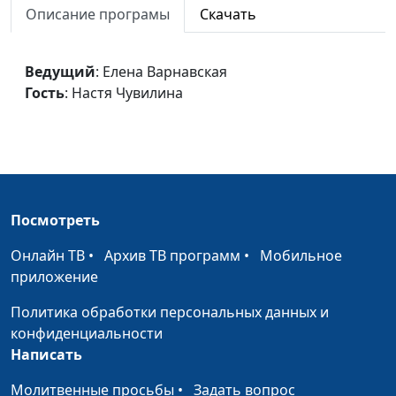
расслабления глаз
Описание програмы
Скачать
Разминка на
Ирина Остапенко
#5
рабочем месте
Ведущий
: Елена Варнавская
Гость
: Настя Чувилина
Комплекс
Ирина Остапенко
#4
упражнений для
шейного отдела
позвоночника
Комплекс
Ирина Остапенко
#3
Посмотреть
упражнений для
укрепления мышц
Онлайн ТВ
•
Архив ТВ программ
•
Мобильное
спины
приложение
Комплекс
Ирина Остапенко
#2
Политика обработки персональных данных и
упражнений для
конфиденциальности
позвоночника
Написать
Комплекс
Ирина Остапенко
#1
Молитвенные просьбы
•
Задать вопрос