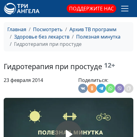
ПОДДЕРЖИТЕ НАС
Клюква
Ирина Остапенко
#23
Киви
Ирина Остапенко
#22
Главная
Посмотреть
Архив ТВ программ
Здоровье без лекарств
Полезная минутка
Картофель
Ирина Остапенко
#21
Гидротерапия при простуде
Инжир
Ирина Остапенко
#20
Груша
Ирина Остапенко
#19
12+
Гидротерапия при простуде
Грецкий орех
Ирина Остапенко
#18
23 февраля 2014
Поделиться:
Виноград
Ирина Остапенко
#17
Брокколи
Ирина Остапенко
#16
Бананы
Ирина Остапенко
#15
Баклажан
Ирина Остапенко
#14