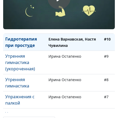
Базилик
Ирина Остапенко
#13
Апельсин
Ирина Остапенко
#12
Контрастные
Елена Варнавская, Настя
#11
ванны для ног
Чувилина
Гидротерапия
Елена Варнавская, Настя
#10
при простуде
Чувилина
Утренняя
Ирина Остапенко
#9
гимнастика
(укороченная)
Утренняя
Ирина Остапенко
#8
гимнастика
Упражнения с
Ирина Остапенко
#7
палкой
Упражнения для
Ирина Остапенко
#6