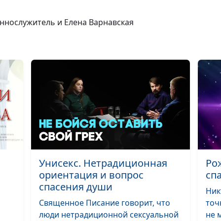
человеком?
еннослужитель и Елена Варнавская
Унисекс. Нетрадиционная
Ро
ориентация и вопрос
сп
спасения души
Ник
Священное Писание говорит, что
точ
люди нетрадиционной сексуальной
не 