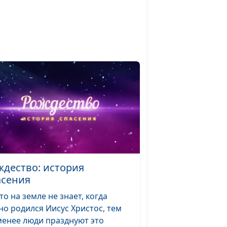
Николай Кунцевич,
священнослужитель
и Елена Варнавская
ждество: история
асения
то на земле не знает, когда
но родился Иисус Христос, тем
менее люди празднуют это