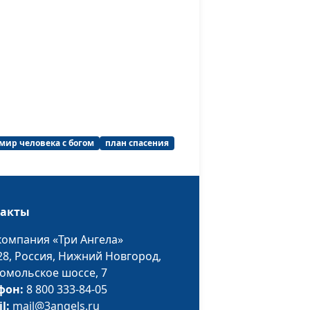
мир человека с богом
план спасения
такты
компания «Три Ангела»
28,
Россия, Нижний Новгород,
омольское шоссе, 7
фон:
8 800 333-84-05
il:
mail@3angels.ru