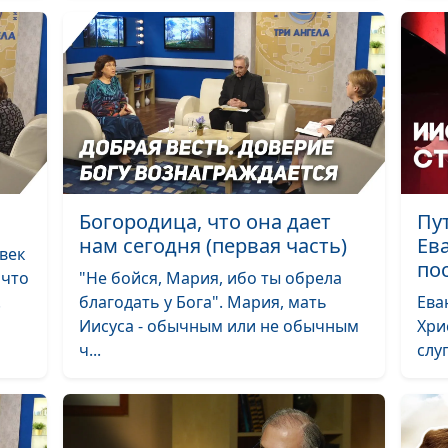
Богородица, что она дает
Пу
нам сегодня (первая часть)
Ев
век
по
 что
"Не бойся, Мария, ибо ты обрела
.
благодать у Бога". Мария, мать
Ева
Иисуса - обычным или не обычным
Хри
ч...
слу