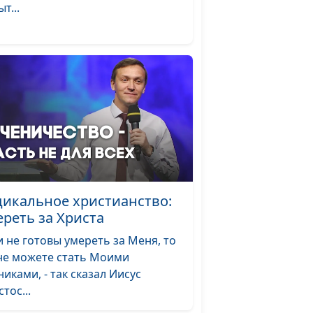
т...
дикальное христианство:
ереть за Христа
и не готовы умереть за Меня, то
не можете стать Моими
никами, - так сказал Иисус
тос...