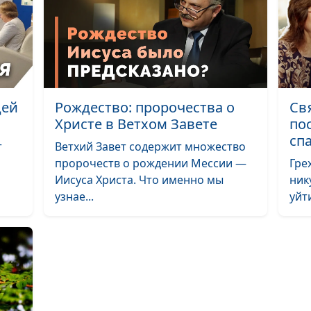
дей
Рождество: пророчества о
Св
Христе в Ветхом Завете
по
сп
т
Ветхий Завет содержит множество
пророчеств о рождении Мессии —
Гре
Иисуса Христа. Что именно мы
ник
узнае...
уйти