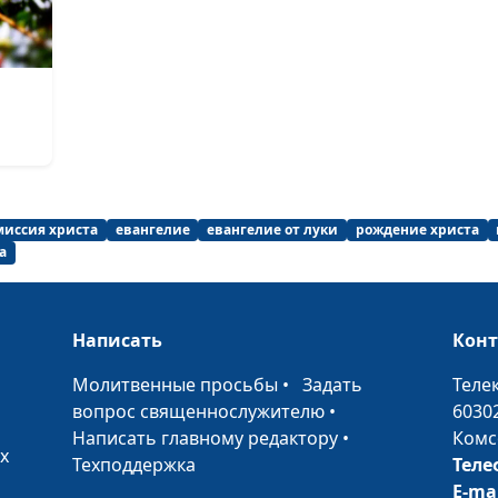
миссия христа
евангелие
евангелие от луки
рождение христа
а
Написать
Кон
•
Молитвенные просьбы
•
Задать
Теле
вопрос священнослужителю
•
6030
Написать главному редактору
•
Комс
х
Техподдержка
Теле
E-ma