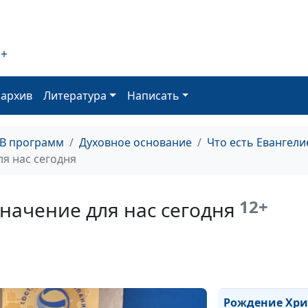
2+
Искушение - гр
испытание?
оархив
Литература
Написать
Отрок Иисус - 
ТВ программ
Духовное основание
Что есть Евангели
свое
ля нас сегодня
предназначени
12+
значение для нас сегодня
В каком возрас
ходить в храм?
Духовная
самостоятельн
возраст креще
Рождение Хрис