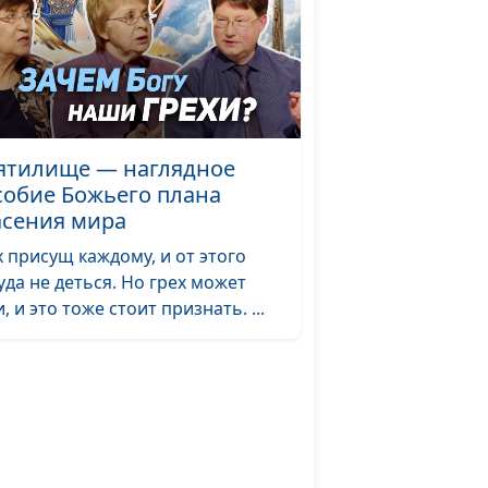
ятилище — наглядное
собие Божьего плана
асения мира
х присущ каждому, и от этого
уда не деться. Но грех может
, и это тоже стоит признать. ...