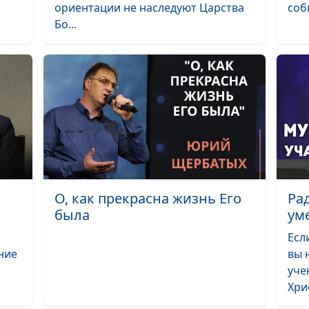
ориентации не наследуют Царства
собы
Бо...
О, как прекрасна жизнь Его
Ра
была
ум
Есл
ние
вы 
уче
Хрис