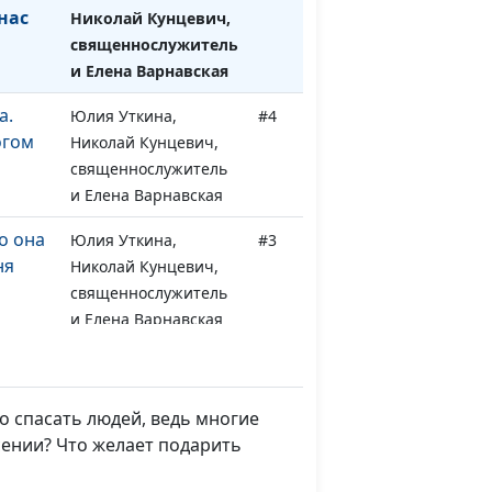
нас
Николай Кунцевич,
священнослужитель
и Елена Варнавская
а.
Юлия Уткина,
#4
огом
Николай Кунцевич,
священнослужитель
и Елена Варнавская
о она
Юлия Уткина,
#3
ня
Николай Кунцевич,
священнослужитель
и Елена Варнавская
о она
Юлия Уткина,
#2
ня
Николай Кунцевич,
священнослужитель
о спасать людей, ведь многие
и Елена Варнавская
сении? Что желает подарить
Юлия Уткина,
#1