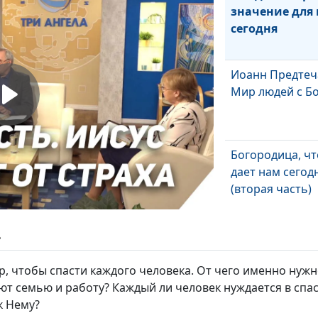
значение для 
сегодня
Иоанн Предтеч
Мир людей с Б
Богородица, чт
дает нам сегод
(вторая часть)
Богородица, чт
ь
дает нам сегод
(первая часть)
р, чтобы спасти каждого человека. От чего именно нужн
ют семью и работу? Каждый ли человек нуждается в спа
к Нему?
Бог говорит с