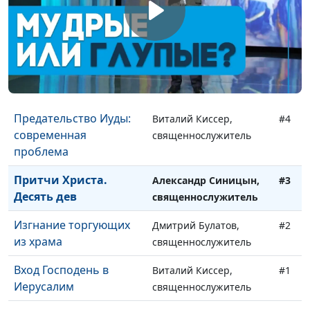
священнослужитель
Путь на Голгофу.
Дмитрий Булатов,
#6
Распятие Христа
священнослужитель
Да будет воля Твоя
Александр Синицын,
#5
священнослужитель
Предательство Иуды:
Виталий Киссер,
#4
современная
священнослужитель
проблема
Притчи Христа.
Александр Синицын,
#3
Десять дев
священнослужитель
Изгнание торгующих
Дмитрий Булатов,
#2
из храма
священнослужитель
Вход Господень в
Виталий Киссер,
#1
Иерусалим
священнослужитель