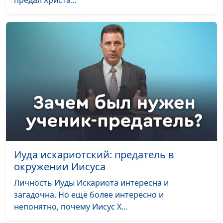
предал Христа...
Иуда искариотский: предатель в
окружении Иисуса
Личность Иуды Искариота интересна и
загадочна. Но ещё более интересно и
непонятно, почему Иисус Х...