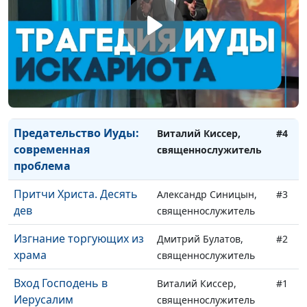
во гробе
священнослужитель
Путь на Голгофу.
Дмитрий Булатов,
#6
Распятие Христа
священнослужитель
Да будет воля Твоя
Александр Синицын,
#5
священнослужитель
Предательство Иуды:
Виталий Киссер,
#4
современная
священнослужитель
проблема
Притчи Христа. Десять
Александр Синицын,
#3
дев
священнослужитель
Изгнание торгующих из
Дмитрий Булатов,
#2
храма
священнослужитель
Вход Господень в
Виталий Киссер,
#1
Иерусалим
священнослужитель