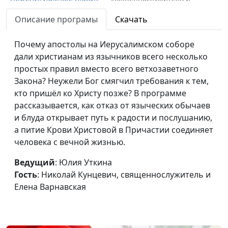
(первая часть)
Елена Варнавская
Описание програмы
Скачать
Как в религиозной
Юлия Уткина, Николай
#164
жизни избежать
Почему апостолы на Иерусалимском соборе
Кунцевич,
крайностей
дали христианам из язычников всего несколько
священнослужитель и
простых правил вместо всего ветхозаветного
Елена Варнавская
Закона? Неужели Бог смягчил требования к тем,
Ждут ли верующего
Юлия Уткина, Николай
#163
кто пришёл ко Христу позже? В программе
человека скорби?
Кунцевич,
рассказывается, как отказ от языческих обычаев
священнослужитель и
и блуда открывает путь к радости и послушанию,
Елена Варнавская
а питие Крови Христовой в Причастии соединяет
человека с вечной жизнью.
Что значит пребывать
Юлия Уткина, Николай
#162
в благодати Божьей
Кунцевич,
Ведущий
: Юлия Уткина
священнослужитель и
Гость
: Николай Кунцевич, священнослужитель и
Елена Варнавская
Елена Варнавская
Евангелие и Божий Суд
Юлия Уткина, Николай
#161
Кунцевич,