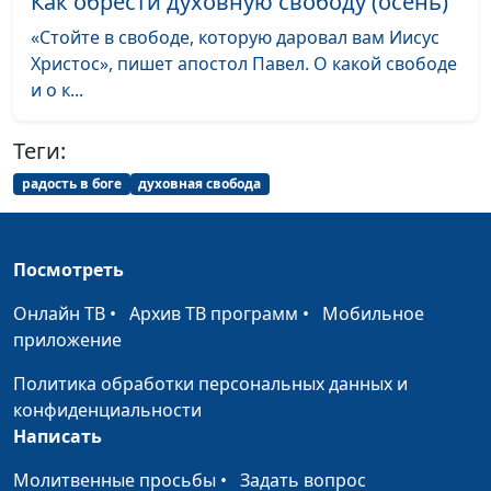
Как обрести духовную свободу (осень)
Как Бог являет Себя
Юлия Уткина, Николай
#152
«Стойте в свободе, которую даровал вам Иисус
людям?
Кунцевич,
Христос», пишет апостол Павел. О какой свободе
священнослужитель и
и о к...
Елена Варнавская
Теги:
Делаясь
Юлия Уткина, Николай
#151
христианином,
Кунцевич,
радость в боге
духовная свобода
человек обрекает себя
священнослужитель и
на мученичество. Так
Елена Варнавская
ли это?
Посмотреть
Может ли в нас быть
Юлия Уткина, Николай
#150
Онлайн ТВ
•
Архив ТВ программ
•
Мобильное
вера Иисуса Христа?
Кунцевич,
приложение
священнослужитель и
Елена Варнавская
Политика обработки персональных данных и
конфиденциальности
Доверяет ли Бог
Юлия Уткина, Николай
#149
Написать
человеку
Кунцевич,
священнослужитель и
Молитвенные просьбы
•
Задать вопрос