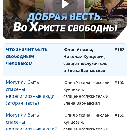
Елена Варнавская
Что значит быть
Юлия Уткина, Николай
#168
свободным в Боге?
Кунцевич,
священнослужитель и
Елена Варнавская
Что значит быть
Юлия Уткина,
#167
свободным
Николай Кунцевич,
человеком
священнослужитель
и Елена Варнавская
Могут ли быть
Юлия Уткина, Николай
#166
спасены
Кунцевич,
нерелигиозные люди
священнослужитель и
(вторая часть)
Елена Варнавская
Могут ли быть
Юлия Уткина, Николай
#165
спасены
Кунцевич,
нерелигиозные люди?
священнослужитель и