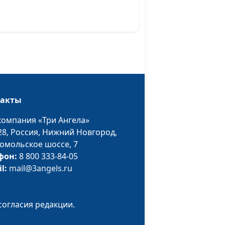
священнослужитель
и Елена Варнавская
Юлия Уткина,
#157
жение
Николай Кунцевич,
священнослужитель
и Елена Варнавская
Юлия Уткина,
#156
такты
Николай Кунцевич,
священнослужитель
компания «Три Ангела»
и Елена Варнавская
28,
Россия, Нижний Новгород,
омольское шоссе, 7
е
Юлия Уткина,
#155
фон:
8 800 333-84-05
для
Николай Кунцевич,
il:
mail@3angels.ru
ия
священнослужитель
и Елена Варнавская
ожет
Юлия Уткина,
#154
согласия редакции.
янию
Николай Кунцевич,