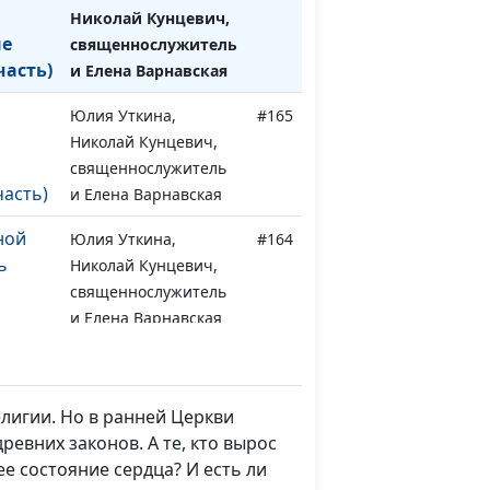
Николай Кунцевич,
ые
священнослужитель
часть)
и Елена Варнавская
Юлия Уткина,
#165
Николай Кунцевич,
священнослужитель
часть)
и Елена Варнавская
ной
Юлия Уткина,
#164
ь
Николай Кунцевич,
священнослужитель
и Елена Варнавская
щего
Юлия Уткина,
#163
и?
Николай Кунцевич,
священнослужитель
елигии. Но в ранней Церкви
и Елена Варнавская
ревних законов. А те, кто вырос
ее состояние сердца? И есть ли
Юлия Уткина,
#162