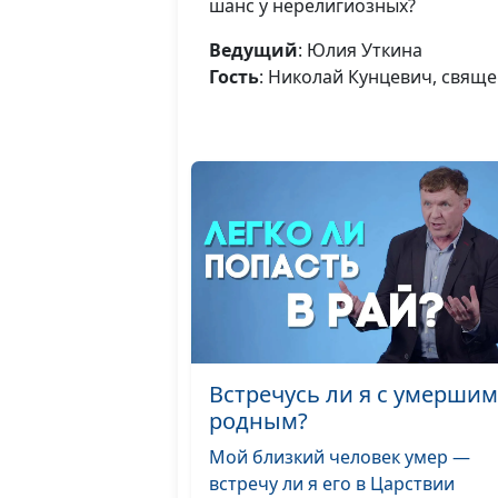
шанс у нерелигиозных?
Ведущий
: Юлия Уткина
Гость
: Николай Кунцевич, свящ
Встречусь ли я с умершим
родным?
Мой близкий человек умер —
встречу ли я его в Царствии