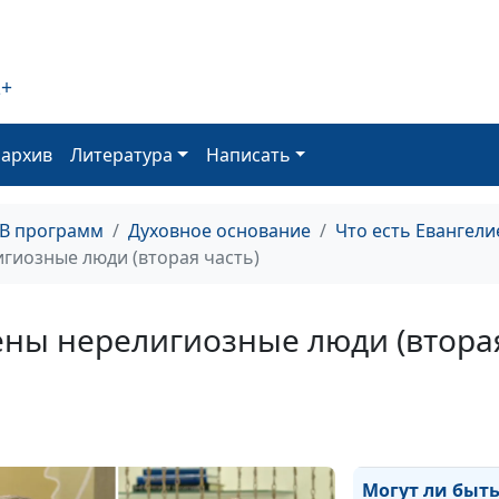
нечистого духа
2+
Как христиана
удалось измен
оархив
Литература
Написать
мир
ТВ программ
Духовное основание
Что есть Евангели
Что значит быт
гиозные люди (вторая часть)
свободным в Б
ены нерелигиозные люди (вторая
Что значит быт
свободным
человеком
Могут ли быт