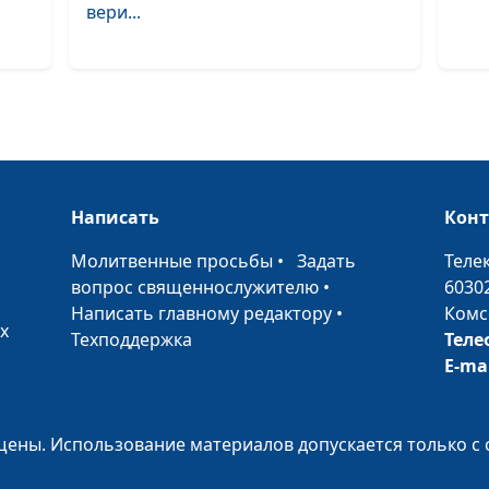
вери...
Видимое и
невидимое слу
ангелов
Для чего нужна
Написать
Кон
Церковь
•
Молитвенные просьбы
•
Задать
Теле
вопрос священнослужителю
•
6030
Написать главному редактору
•
Комс
Что библейски
х
Техподдержка
Теле
притчи значат 
E-ma
нашего спасен
Как человек м
ены. Использование материалов допускается только с 
придти к пока