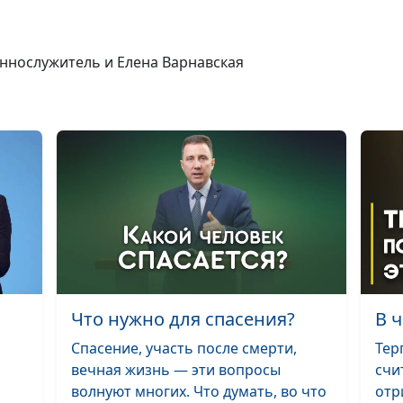
пребывать в
благодати Бож
еннослужитель и Елена Варнавская
Евангелие и Б
Суд
Кто такой пред
Нужен ли наро
царь?
Что нужно для спасения?
В 
Спасение, участь после смерти,
Тер
Как ангелы слу
вечная жизнь — эти вопросы
счи
сильным мира 
волнуют многих. Что думать, во что
отр