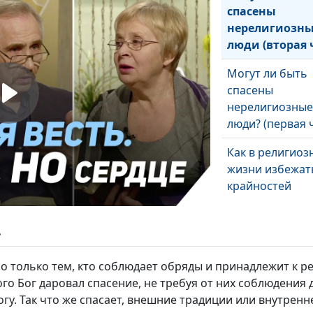
спасены
нерелигиозн
люди (вторая 
Могут ли быть
спасены
нерелигиозные
люди? (первая 
Как в религиоз
жизни избежат
крайностей
Ждут ли верую
ь
человека скорб
но только тем, кто соблюдает обряды и принадлежит к р
о Бог даровал спасение, не требуя от них соблюдения д
гу. Так что же спасает, внешние традиции или внутренн
Что значит