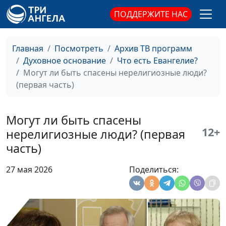
бывает безрадостным
Кунцевич,
ПОДДЕРЖИТЕ НАС
священнослужитель и
Елена Варнавская
Главная
Посмотреть
Архив ТВ программ
Как отличить
Юлия Уткина, Николай
#170
Духовное основание
Что есть Евангелие?
нечистого духа
Кунцевич,
Могут ли быть спасены нерелигиозные люди?
священнослужитель и
(первая часть)
Елена Варнавская
Как христианам
Юлия Уткина, Николай
#169
Могут ли быть спасены
удалось изменить мир
Кунцевич,
12+
нерелигиозные люди? (первая
священнослужитель и
часть)
Елена Варнавская
Что значит быть
Юлия Уткина, Николай
#168
27 мая 2026
Поделиться:
свободным в Боге?
Кунцевич,
священнослужитель и
Елена Варнавская
Что значит быть
Юлия Уткина, Николай
#167