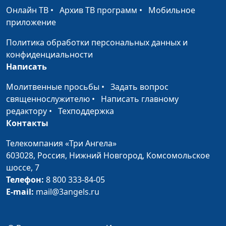
человек обрекает себя
священнослужитель и
Онлайн ТВ
•
Архив ТВ программ
•
Мобильное
на мученичество. Так
Елена Варнавская
приложение
ли это?
Политика обработки персональных данных и
Может ли в нас быть
Юлия Уткина, Николай
#150
конфиденциальности
вера Иисуса Христа?
Кунцевич,
Написать
священнослужитель и
Молитвенные просьбы
•
Задать вопрос
Елена Варнавская
священнослужителю
•
Написать главному
Доверяет ли Бог
Юлия Уткина, Николай
#149
редактору
•
Техподдержка
человеку
Кунцевич,
Контакты
священнослужитель и
Телекомпания «Три Ангела»
Елена Варнавская
603028,
Россия, Нижний Новгород,
Комсомольское
Кем Дух Святой может
Юлия Уткина, Николай
#148
шоссе, 7
сделать человека
Кунцевич,
Телефон:
8 800 333-84-05
священнослужитель и
E-mail:
mail@3angels.ru
Елена Варнавская
Что соединяет нас со
Юлия Уткина, Николай
#147