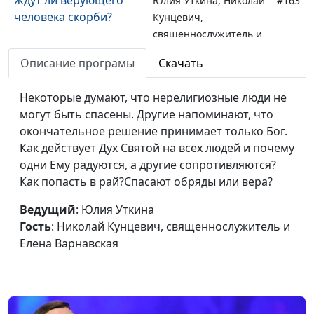
Юлия Уткина, Николай
#163
человека скорби?
Кунцевич,
священнослужитель и
Елена Варнавская
Описание програмы
Скачать
Что значит пребывать
Юлия Уткина, Николай
#162
в благодати Божьей
Некоторые думают, что нерелигиозные люди не
Кунцевич,
могут быть спасены. Другие напоминают, что
священнослужитель и
окончательное решение принимает только Бог.
Елена Варнавская
Как действует Дух Святой на всех людей и почему
Евангелие и Божий Суд
Юлия Уткина, Николай
#161
одни Ему радуются, а другие сопротивляются?
Кунцевич,
Как попасть в рай?Спасают обряды или вера?
священнослужитель и
Ведущий
: Юлия Уткина
Елена Варнавская
Гость
: Николай Кунцевич, священнослужитель и
Кто такой предтеча?
Юлия Уткина, Николай
#160
Елена Варнавская
Кунцевич,
священнослужитель
Нужен ли народу
Юлия Уткина, Николай
#159