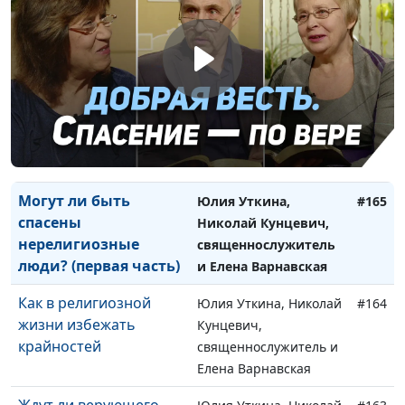
свободным человеком
Кунцевич,
священнослужитель и
Елена Варнавская
Могут ли быть
Юлия Уткина, Николай
#166
спасены
Кунцевич,
нерелигиозные люди
священнослужитель и
(вторая часть)
Елена Варнавская
Могут ли быть
Юлия Уткина,
#165
спасены
Николай Кунцевич,
нерелигиозные
священнослужитель
люди? (первая часть)
и Елена Варнавская
Как в религиозной
Юлия Уткина, Николай
#164
жизни избежать
Кунцевич,
крайностей
священнослужитель и
Елена Варнавская
Ждут ли верующего