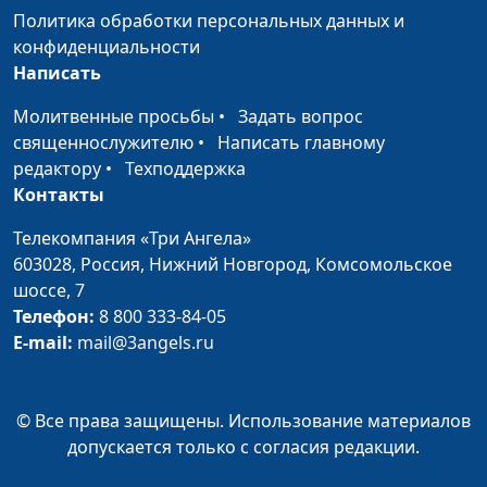
христианство с
Мараханова, Оля
Политика обработки персональных данных и
тусовками?
Феофанова, Вика Булатова,
конфиденциальности
Таня Булатова
Написать
Как стать мудрой
Настя Сергеева, Маша
#22
Молитвенные просьбы
•
Задать вопрос
женой?
Мараханова, Оля
священнослужителю
•
Написать главному
Феофанова, Вика Булатова,
редактору
•
Техподдержка
Таня Булатова
Контакты
Стоит ли себя
Настя Сергеева, Маша
#21
Телекомпания «Три Ангела»
ограничивать?
Мараханова, Оля
603028,
Россия, Нижний Новгород,
Комсомольское
Феофанова, Вика Булатова,
шоссе, 7
Таня Булатова
Телефон:
8 800 333-84-05
E-mail:
mail@3angels.ru
Как справиться с
Екатерина Воронина, Мария
#20
последствиями
Мараханова, психолог;
буллинга
Наталья Никитина, Ольга
© Все права защищены. Использование материалов
Феофанова, Татьяна
допускается только с согласия редакции.
Булатова