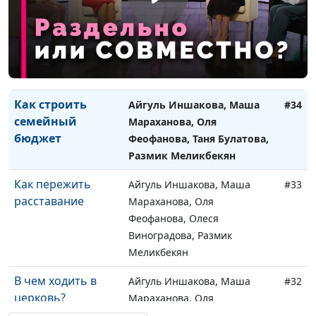
Как жить без
Айгуль Иншакова, Маша
#35
папы?
Мараханова, Оля
Феофанова, Олеся
Виноградова, Вика Булатова
Как строить
Айгуль Иншакова, Маша
#34
семейный
Мараханова, Оля
бюджет
Феофанова, Таня Булатова,
Размик Меликбекян
Как пережить
Айгуль Иншакова, Маша
#33
расставание
Мараханова, Оля
Феофанова, Олеся
Виноградова, Размик
Меликбекян
В чем ходить в
Айгуль Иншакова, Маша
#32
церковь?
Мараханова, Оля
Феофанова, Вика Булатова,