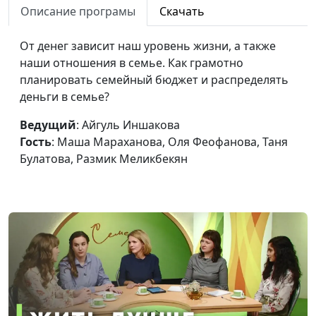
Описание програмы
Скачать
Таня Булатова
Как вернуться в
От денег зависит наш уровень жизни, а также
Айгуль Иншакова, Маша
#31
церковь
наши отношения в семье. Как грамотно
Мараханова, Оля
планировать семейный бюджет и распределять
Феофанова, Вика Булатова,
деньги в семье?
Таня Булатова
Близость до
Ведущий
: Айгуль Иншакова
Настя Сергеева, Маша
#30
брака: стоит ли?
Гость
: Маша Мараханова, Оля Феофанова, Таня
Мараханова, Оля
Булатова, Размик Меликбекян
Феофанова, Вика Булатова,
Таня Булатова, Размик
Меликбекян
Если любовь — то
Настя Сергеева, Маша
#29
от Бога?
Мараханова, Оля
Феофанова, Вика Булатова,
Таня Булатова
Стоит ли
Настя Сергеева, Маша
#28