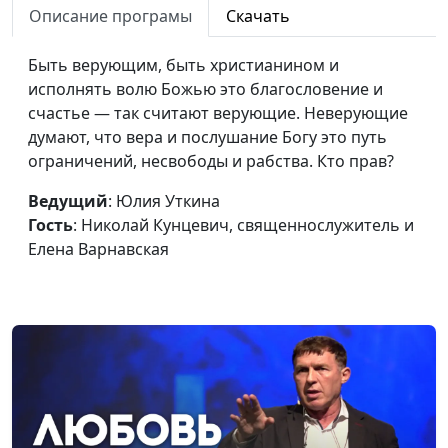
Описание програмы
Скачать
Почему дьявол может
Юлия Уткина, Николай
#103
иметь успех в жизни
Быть верующим, быть христианином и
Кунцевич,
человека
исполнять волю Божью это благословение и
священнослужитель и
счастье — так считают верующие. Неверующие
Елена Варнавская
думают, что вера и послушание Богу это путь
Какие усилия надо
Юлия Уткина, Николай
#102
ограничений, несвободы и рабства. Кто прав?
прилагать, чтобы
Кунцевич,
иметь успех
Ведущий
: Юлия Уткина
священнослужитель и
Гость
: Николай Кунцевич, священнослужитель и
Елена Варнавская
Елена Варнавская
Можно ли силой
Юлия Уткина, Николай
#101
заставить любить
Кунцевич,
священнослужитель и
Елена Варнавская
Одержимость (вторая
Юлия Уткина, Николай
#100
часть)
Кунцевич,
священнослужитель и