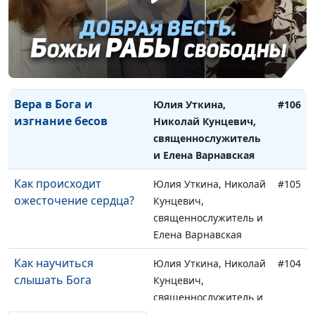
Один человек не
Юлия Уткина, Николай
#107
менее важен для Бога,
Кунцевич,
чем все человечество
священнослужитель и
Елена Варнавская
Вера в Бога и
Юлия Уткина,
#106
изгнание бесов
Николай Кунцевич,
священнослужитель
и Елена Варнавская
Как происходит
Юлия Уткина, Николай
#105
ожесточение сердца?
Кунцевич,
священнослужитель и
Елена Варнавская
Как научиться
Юлия Уткина, Николай
#104
слышать Бога
Кунцевич,
священнослужитель и
Елена Варнавская