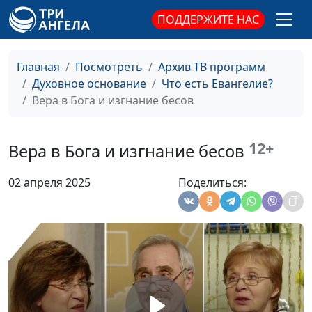
ПОДДЕРЖИТЕ НАС
Гордость, самолюбие
Юлия Уткина, Николай
#111
и евангелие
Кунцевич,
священнослужитель и
Главная
Посмотреть
Архив ТВ программ
Елена Варнавская
Духовное основание
Что есть Евангелие?
Евангелие — благая,
Вера в Бога и изгнание бесов
Юлия Уткина, Николай
#110
добрая весть. Чему в
Кунцевич,
ней радоваться?
священнослужитель и
12+
Вера в Бога и изгнание бесов
Елена Варнавская
Может ли евангелие
Юлия Уткина, Николай
#109
02 апреля 2025
Поделиться:
содержать недобрую
Кунцевич,
весть?
священнослужитель и
Елена Варнавская
В чём преимущество
Юлия Уткина, Николай
#108
быть верующим?
Кунцевич,
священнослужитель и
Елена Варнавская