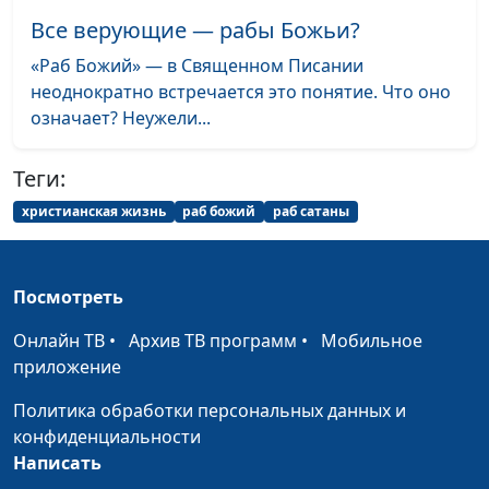
Елена Варнавская
Все верующие — рабы Божьи?
Кого Бог наказывает?
Юлия Уткина, Николай
#91
«Раб Божий» — в Священном Писании
Кунцевич,
неоднократно встречается это понятие. Что оно
священнослужитель и
означает? Неужели...
Елена Варнавская
Теги:
Встреча, меняющая
Юлия Уткина, Николай
#90
жизнь. Волхвы (вторая
Кунцевич,
христианская жизнь
раб божий
раб сатаны
часть)
священнослужитель и
Елена Варнавская
Посмотреть
Встреча, меняющая
Юлия Уткина, Николай
#89
жизнь. Волхвы (первая
Кунцевич,
Онлайн ТВ
•
Архив ТВ программ
•
Мобильное
часть)
священнослужитель и
приложение
Елена Варнавская
Политика обработки персональных данных и
Что нужно делать,
Юлия Уткина, Николай
#88
конфиденциальности
чтобы в новом году
Кунцевич,
Написать
евангелие
священнослужитель и