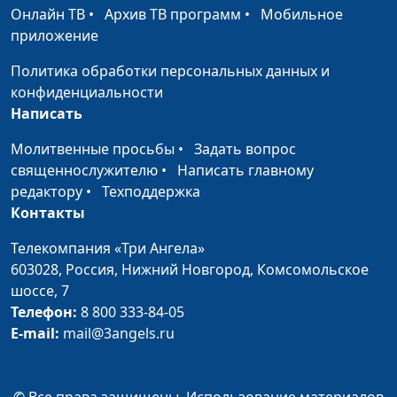
Онлайн ТВ
•
Архив ТВ программ
•
Мобильное
приложение
Ты мне, я Тебе: как
Андрей Качалаба,
#39
нельзя строить
священнослужитель
Политика обработки персональных данных и
отношения с Богом
конфиденциальности
Написать
Иуда искариотский:
Андрей Качалаба,
#38
предатель в окружении
священнослужитель
Молитвенные просьбы
•
Задать вопрос
Иисуса
священнослужителю
•
Написать главному
редактору
•
Техподдержка
Плоды Духа или
Андрей Качалаба,
#37
Контакты
духовное бесплодие
священнослужитель
Телекомпания «Три Ангела»
Что значит быть
Андрей Качалаба,
#36
603028,
Россия, Нижний Новгород,
Комсомольское
мудрым, как змея, или
священнослужитель
шоссе, 7
простым, как голубь?
Телефон:
8 800 333-84-05
Как одеваться по-
Андрей Качалаба,
#35
E-mail:
mail@3angels.ru
христиански (вторая
священнослужитель
часть)
© Все права защищены. Использование материалов