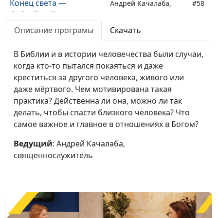
Конец света —
Андрей Качалаба,
#58
библейский взгляд
священнослужитель
Описание програмы
Скачать
Как реагировать на
Андрей Качалаба,
#57
критику
священнослужитель
В Библии и в истории человечества были случаи,
когда кто-то пытался покаяться и даже
Что нас ждёт в новом
Андрей Качалаба,
#56
креститься за другого человека, живого или
году?
священнослужитель
даже мёртвого. Чем мотивирована такая
Кто придумал
Андрей Качалаба,
#55
практика? Действенна ли она, можно ли так
Рождество?
священнослужитель
делать, чтобы спасти близкого человека? Что
самое важное и главное в отношениях в Богом?
Кто счастливее всех и
Андрей Качалаба,
#54
как таким стать?
священнослужитель
Ведущий
: Андрей Качалаба,
священнослужитель
Что общего у Красной
Андрей Качалаба,
#53
книги и Божьей Книги
священнослужитель
жизни?
Жить, чтобы покупать?
Андрей Качалаба,
#52
священнослужитель