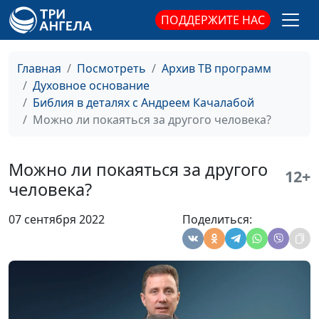
Высшая степень
Андрей Качалаба,
#71
ПОДДЕРЖИТЕ НАС
неблагодарности
священнослужитель
Сила добрых дел
Андрей Качалаба,
#70
Главная
Посмотреть
Архив ТВ программ
священнослужитель
Духовное основание
Стыдно ли быть
Андрей Качалаба,
#69
Библия в деталях с Андреем Качалабой
верующим?
священнослужитель
Можно ли покаяться за другого человека?
Горе, беда и слёзы:
Андрей Качалаба,
#68
почему люди плачут?
священнослужитель
Можно ли покаяться за другого
12+
человека?
Успех по-Божьи и успех
Андрей Качалаба,
#67
по-человечески
священнослужитель
07 сентября 2022
Поделиться:
Личный опыт с Богом
Андрей Качалаба,
#66
священнослужитель
Где ты? Бог ищет
Андрей Качалаба,
#65
человека, человек
священнослужитель
ищет Бога