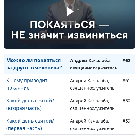
Сомнения: как
Андрей Качалаба,
#64
преодолеть лишние
священнослужитель
сомнения?
Христианская жизнь:
Андрей Качалаба,
#63
внешнее и внутреннее
священнослужитель
Можно ли покаяться
Андрей Качалаба,
#62
за другого человека?
священнослужитель
К чему приводит
Андрей Качалаба,
#61
покаяние
священнослужитель
Какой день святой?
Андрей Качалаба,
#60
(вторая часть)
священнослужитель
Какой день святой?
Андрей Качалаба,
#59
(первая часть)
священнослужитель