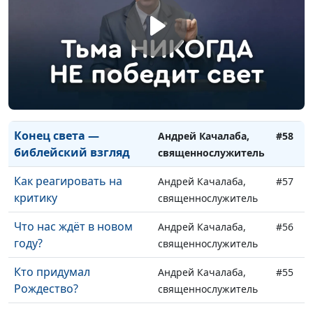
покаяние
священнослужитель
Какой день святой?
Андрей Качалаба,
#60
(вторая часть)
священнослужитель
Какой день святой?
Андрей Качалаба,
#59
(первая часть)
священнослужитель
Конец света —
Андрей Качалаба,
#58
библейский взгляд
священнослужитель
Как реагировать на
Андрей Качалаба,
#57
критику
священнослужитель
Что нас ждёт в новом
Андрей Качалаба,
#56
году?
священнослужитель
Кто придумал
Андрей Качалаба,
#55
Рождество?
священнослужитель