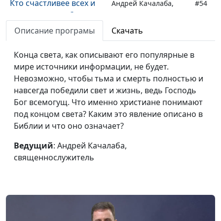
Кто счастливее всех и
Андрей Качалаба,
#54
как таким стать?
священнослужитель
Описание програмы
Скачать
Что общего у Красной
Андрей Качалаба,
#53
книги и Божьей Книги
священнослужитель
Конца света, как описывают его популярные в
жизни?
мире источники информации, не будет.
Невозможно, чтобы тьма и смерть полностью и
Жить, чтобы покупать?
Андрей Качалаба,
#52
навсегда победили свет и жизнь, ведь Господь
священнослужитель
Бог всемогущ. Что именно христиане понимают
Любостяжание: почему
Андрей Качалаба,
#51
под концом света? Каким это явление описано в
не надо гнаться за
священнослужитель
Библии и что оно означает?
скидками?
Ведущий
: Андрей Качалаба,
Может ли Бог
Андрей Качалаба,
#50
священнослужитель
обижаться?
священнослужитель
Исход из Египта:
Андрей Качалаба,
#49
золотой телец
священнослужитель
Клевета: как
Андрей Качалаба,
#48