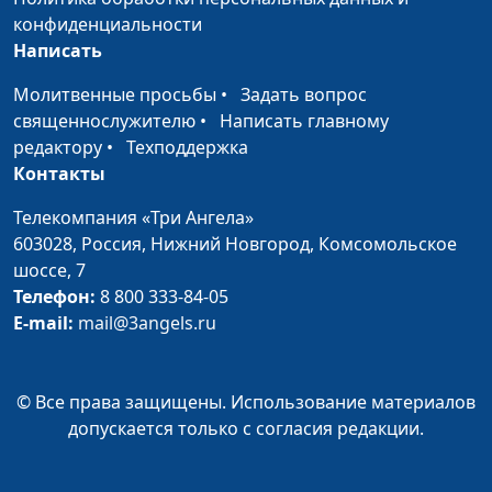
выбор?
конфиденциальности
Написать
Христос воскрес! Как
Андрей Качалаба,
#30
праздновать пасху по
Молитвенные просьбы
•
Задать вопрос
священнослужитель
Библии?
священнослужителю
•
Написать главному
редактору
•
Техподдержка
Божьи чудеса или
Андрей Качалаба,
#29
Контакты
чудеса сатаны?
священнослужитель
Телекомпания «Три Ангела»
Предательство Иуды:
Андрей Качалаба,
#28
603028,
Россия, Нижний Новгород,
Комсомольское
как и почему?
священнослужитель
шоссе, 7
Телефон:
8 800 333-84-05
Почему Бог молчит
Андрей Качалаба,
#27
E-mail:
mail@3angels.ru
(вторая часть)
священнослужитель
Почему Бог молчит
Андрей Качалаба,
#26
© Все права защищены. Использование материалов
(первая часть)
священнослужитель
допускается только с согласия редакции.
Как строить отношения
Андрей Качалаба,
#25
с Богом
священнослужитель