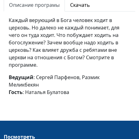
Отчаяние: есть ли
Борис Звездилин, Ольга
#22
Описание програмы
Скачать
выход?
Никулина, Андрей
Карганов
Каждый верующий в Бога человек ходит в
церковь. Но далеко не каждый понимает, для
Доверие Богу и
Сергей Парфенов, Вилина
#21
чего он туда ходит. Что побуждает ходить на
беспечность
Парфенова, Даниил
богослужение? Зачем вообще надо ходить в
Егоров
церковь? Как влияет дружба с ребятами вне
церкви на отношения с Богом? Смотрите в
Бог и мои планы
Борис Звездилин, Ольга
#20
программе.
Никулина, Алина
Ронжина
Ведущий
: Сергей Парфенов, Размик
Меликбекян
Я не боюсь говорить
Борис Звездилин, Сергей
#19
Гость
: Наталья Булатова
о Боге
Парфенов, Кристина
Пирожок
Нелюбовь к себе
Борис Звездилин, Сергей
#18
Парфенов, Кристина
Пирожок
Посмотреть