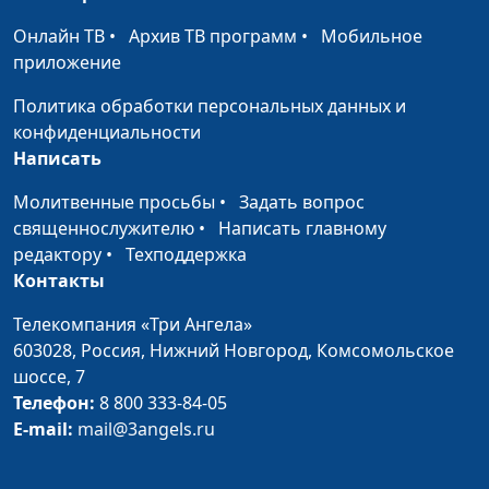
Как быть самим
Борис Звездилин, Ольга
#17
собой
Никулина, Анна Гладкая
Онлайн ТВ
•
Архив ТВ программ
•
Мобильное
приложение
Следуй за мечтой
Борис Звездилин, Ольга
#16
Никулина, Олеся Гузова
Политика обработки персональных данных и
конфиденциальности
Выбор профессии
Борис Звездилин, Ольга
#15
Написать
Никулина, Алена
Молитвенные просьбы
•
Лукашина
Задать вопрос
священнослужителю
•
Написать главному
Модный приговор
Размик Меликбекян,
#14
редактору
•
Техподдержка
Сергей Парфёнов, Дарья
Контакты
Ржанова
Телекомпания «Три Ангела»
Красота внутренняя
Размик Меликбекян,
#13
603028,
Россия, Нижний Новгород,
Комсомольское
и внешняя
Сергей Парфёнов, Анна
шоссе, 7
Малышева
Телефон:
8 800 333-84-05
E-mail:
mail@3angels.ru
Зависимость: как не
Размик Меликбекян,
#12
стать рабом?
Сергей Парфёнов, Юлия