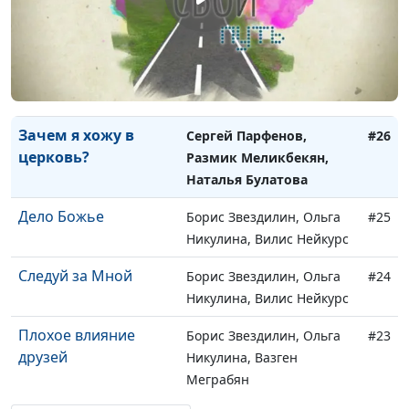
порнографии?
Меликбекян
Как доверять Богу?
Сергей Парфенов, Размик
#27
Меликбекян, Анастасия
Иванова
Зачем я хожу в
Сергей Парфенов,
#26
церковь?
Размик Меликбекян,
Наталья Булатова
Дело Божье
Борис Звездилин, Ольга
#25
Никулина, Вилис Нейкурс
Следуй за Мной
Борис Звездилин, Ольга
#24
Никулина, Вилис Нейкурс
Плохое влияние
Борис Звездилин, Ольга
#23
друзей
Никулина, Вазген
Меграбян