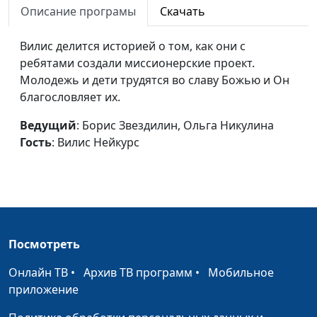
Описание програмы
Скачать
Доверие Богу и
Сергей Парфенов, Вилина
#21
беспечность
Парфенова, Даниил
Вилис делится историей о том, как они с
Егоров
ребятами создали миссионерские проект.
Молодежь и дети трудятся во славу Божью и Он
Бог и мои планы
Борис Звездилин, Ольга
#20
благословляет их.
Никулина, Алина
Ронжина
Ведущий
: Борис Звездилин, Ольга Никулина
Гость
: Вилис Нейкурс
Я не боюсь говорить
Борис Звездилин, Сергей
#19
о Боге
Парфенов, Кристина
Пирожок
Нелюбовь к себе
Борис Звездилин, Сергей
#18
Парфенов, Кристина
Посмотреть
Пирожок
Онлайн ТВ
•
Архив ТВ программ
•
Мобильное
Как быть самим
Борис Звездилин, Ольга
#17
приложение
собой
Никулина, Анна Гладкая