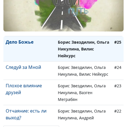
Иванова
Зачем я хожу в
Сергей Парфенов, Размик
#26
церковь?
Меликбекян, Наталья
Булатова
Дело Божье
Борис Звездилин, Ольга
#25
Никулина, Вилис
Нейкурс
Следуй за Мной
Борис Звездилин, Ольга
#24
Никулина, Вилис Нейкурс
Плохое влияние
Борис Звездилин, Ольга
#23
друзей
Никулина, Вазген
Меграбян
Отчаяние: есть ли
Борис Звездилин, Ольга
#22
выход?
Никулина, Андрей
Карганов