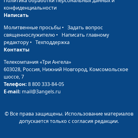
Политика обработки персональных данных и
Следуй за мечтой
Борис Звездилин, Ольга
#16
конфиденциальности
Никулина, Олеся Гузова
Написать
Выбор профессии
Борис Звездилин, Ольга
#15
Молитвенные просьбы
•
Задать вопрос
Никулина, Алена
священнослужителю
•
Написать главному
Лукашина
редактору
•
Техподдержка
Модный приговор
Контакты
Размик Меликбекян,
#14
Сергей Парфёнов, Дарья
Телекомпания «Три Ангела»
Ржанова
603028,
Россия, Нижний Новгород,
Комсомольское
Красота внутренняя
шоссе, 7
Размик Меликбекян,
#13
и внешняя
Телефон:
8 800 333-84-05
Сергей Парфёнов, Анна
E-mail:
mail@3angels.ru
Малышева
Зависимость: как не
Размик Меликбекян,
#12
стать рабом?
Сергей Парфёнов, Юлия
© Все права защищены. Использование материалов
Широкова
допускается только с согласия редакции.
Верность
Размик Меликбекян,
#11