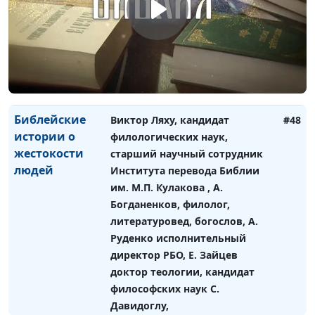
богослов, И. Лобанов, ведущий
научный сотрудник Института
перевода Библии им. М. П.
Кулакова, Е. Мирошникова,
доктор философских наук, Н.
Гузов
Библейские
Виктор Ляху, кандидат
#48
истории о
филологических наук,
жестокости
старший научный сотрудник
людей
Института перевода Библии
им. М.П. Кулакова , А.
Богданенков, филолог,
литературовед, богослов, А.
Руденко исполнительный
директор РБО, Е. Зайцев
доктор теологии, кандидат
философских наук С.
Давидоглу,