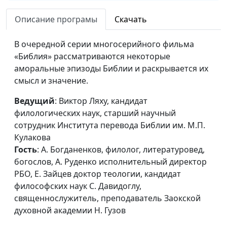
священнослужитель,
преподаватель Заокской
Описание програмы
Скачать
духовной академии Н. Гузов
В очередной серии многосерийного фильма
Апостол Павел
Иван Лобанов, ведущий
#47
«Библия» рассматриваются некоторые
научный сотрудник Института
аморальные эпизоды Библии и раскрывается их
перевода Библии им. М. П.
смысл и значение.
Кулакова, С. Давидоглу,
священнослужитель,
Ведущий
: Виктор Ляху, кандидат
преподаватель Заокской
филологических наук, старший научный
духовной академии, Н. Гузов
сотрудник Института перевода Библии им. М.П.
Кулакова
Петр и Иоанн
Иван Лобанов, ведущий
#46
Гость
: А. Богданенков, филолог, литературовед,
научный сотрудник Института
богослов, А. Руденко исполнительный директор
перевода Библии им. М. П.
РБО, Е. Зайцев доктор теологии, кандидат
Кулакова, С. Давидоглу,
философских наук С. Давидоглу,
священнослужитель,
священнослужитель, преподаватель Заокской
преподаватель Заокской
духовной академии Н. Гузов
духовной академии, Д. Булатов