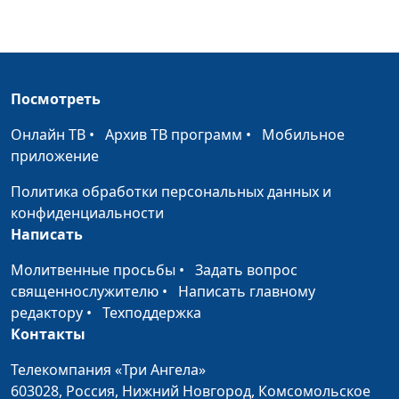
доктор практической теологии,
священнослужитель, Н. Гузов
Иисус Христос
Алексей Сомов, кандидат
#45
как Бог и
теологии, консультант
Посмотреть
историческая
переводческих проектов
личность
Института перевода Библии
Онлайн ТВ
•
Архив ТВ программ
•
Мобильное
(Москва) , И. Лобанов, ведущий
приложение
научный сотрудник Института
Политика обработки персональных данных и
перевода Библии им. М. П.
конфиденциальности
Кулакова, А. Богданенков,
Написать
филолог, литературовед,
богослов, С. Давидоглу,
Молитвенные просьбы
•
Задать вопрос
священнослужитель,
священнослужителю
•
Написать главному
преподаватель Заокской
редактору
•
Техподдержка
духовной академии, Н. Гузов
Контакты
Иисус и Мария
Иван Лобанов, ведущий
#44
Телекомпания «Три Ангела»
научный сотрудник Института
603028,
Россия, Нижний Новгород,
Комсомольское
перевода Библии им. М. П.