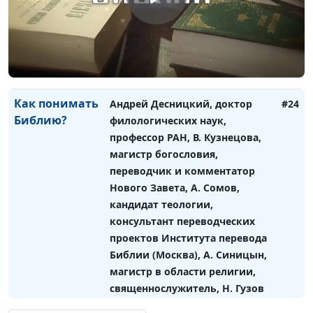
переводческих проектов, А.
Синицын, священнослужитель,
С. Давидоглу,
священнослужитель, Л.
Маневич,переводчик, Н. Гузов
Как понимать
Андрей Десницкий, доктор
#24
Библию?
филологических наук,
профессор РАН, В. Кузнецова,
магистр богословия,
переводчик и комментатор
Нового Завета, А. Сомов,
кандидат теологии,
консультант переводческих
проектов Института перевода
Библии (Москва), А. Синицын,
магистр в области религии,
священнослужитель, Н. Гузов