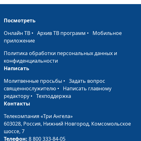
доктор теологии, кандидат
философских наук, А. Синицын,
Посмотреть
магистр в области религии,
священнослужитель, Н. Гузов
Онлайн ТВ
•
Архив ТВ программ
•
Мобильное
приложение
Достоверность
Александр Синицын, магистр в
#20
Библии
области религии,
Политика обработки персональных данных и
священнослужитель, А.
конфиденциальности
Десницкий, доктор
Написать
филологических наук,
Молитвенные просьбы
•
Задать вопрос
профессор РАН, Н. Гузов
священнослужителю
•
Написать главному
Библия и
Евгений Зайцев, доктор
#19
редактору
•
Техподдержка
Предание
теологии, кандидат философских
Контакты
наук, С. Давидоглу,
Телекомпания «Три Ангела»
священнослужитель, Н. Гузов
603028,
Россия, Нижний Новгород,
Комсомольское
Библия
Анатолий Руденко,
#18
шоссе, 7
сегодня
исполнительный директор РБО,
Телефон:
8 800 333-84-05