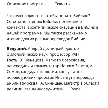
Культура
Иван Лобанов, ведущий
#23
Описание програмы
Скачать
чтения Библии
научный сотрудник Института
перевода Библии им. М. П.
Что нужно для того, чтобы понять Библию?
Кулакова, В. Кузнецова, о.
Советы по чтению Библии, пониманию
игумен Иннокентий (Павлов), А.
контекста, архетипические ситуации в Библии в
Десницкий, Е. Зайцев, А. Сомов,
нашей программе. Мы также расскажем о
Н. Гузов
чтении других разных переводов Библии.
Важность
Иван Лобанов, ведущий
#22
Ведущий
: Андрей Десницкий, доктор
чтения Библии
научный сотрудник Института
филологических наук, профессор РАН
для
перевода Библии им. М. П.
Гость
: В. Кузнецова, магистр богословия,
современного
Кулакова, Е. Зайцев, доктор
переводчик и комментатор Нового Завета, А.
человека
теологии, кандидат философских
Сомов, кандидат теологии, консультант
наук, Н. Гузов
переводческих проектов Института перевода
Библии (Москва), А. Синицын, магистр в области
Есть ли
Андрей Десницкий, доктор
#21
религии, священнослужитель, Н. Гузов
противоречия
филологических наук,
в Библии?
профессор РАН, Л. Маневич,
переводчик, ведущий научный
сотрудник РБО, Е. Зайцев,