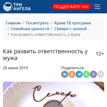
Хочу стать
Анна Ронжина, Ольга
#56
ПОДДЕРЖИТЕ НАС
организованной
Ижогина, психолог;
Ольга Паршакова, Юлия
Ключникова, Екатерина
Главная
Посмотреть
Архив ТВ программ
Петреева
Семейные ценности
Семеро с ложкой
Как развить ответственность у мужа
Освобождаем детей
Анна Ронжина, Ольга
#55
от ролей
Лебедева, клинический
психолог; Екатерина
Как развить ответственность у
12+
Львова, Екатерина
мужа
Петреева, Ольга
Ворожцова, Татьяна
26 июня 2019
Поделиться:
Тимонина
Как управлять
Анна Ронжина, Ольга
#54
своими чувствами?
Ижогина, психолог;
Ольга Паршакова, Юлия
Ключникова, Екатерина
Петреева