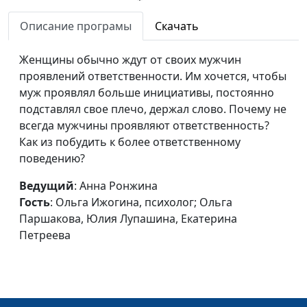
Тимонина
Описание програмы
Скачать
Как помочь детям
Анна Ронжина, Ольга
#50
справиться с
Лебедева, клинический
Женщины обычно ждут от своих мужчин
чувствами
психолог; Екатерина
проявлений ответственности. Им хочется, чтобы
Львова, Екатерина
муж проявлял больше инициативы, постоянно
Петреева, Елена
подставлял свое плечо, держал слово. Почему не
Митрофанова, Татьяна
всегда мужчины проявляют ответственность?
Тимонина
Как из побудить к более ответственному
Как не быть
поведению?
Анна Ронжина, Ольга
#49
жертвой?
Ижогина, психолог;
Ведущий
: Анна Ронжина
Юлия Лупашина, Ольга
Гость
: Ольга Ижогина, психолог; Ольга
Паршакова, Светлана
Паршакова, Юлия Лупашина, Екатерина
Быкова
Петреева
Как извлечь пользу
Анна Ронжина, Ольга
#48
из конфликта?
Ижогина, психолог;
Елена Солдатова, Ольга
Паршакова, Светлана