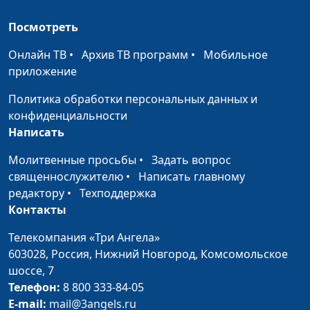
Быкова
Посмотреть
Как быть
Анна Ронжина, Евгения
#47
Онлайн ТВ
счастливым при
•
Архив ТВ программ
•
Мобильное
Чикивчук, системный
приложение
любых
семейный психолог,
обстоятельствах?
Вилина Парфенова,
Политика обработки персональных данных и
Ольга Паршакова, Ирина
конфиденциальности
Садилова, Светлана
Написать
Доманская
Молитвенные просьбы
•
Задать вопрос
Основа счастливого
Анна Ронжина, Евгения
#46
священнослужителю
•
Написать главному
брака
Чикивчук, системный
редактору
•
Техподдержка
семейный психолог,
Контакты
Галина Агмалова, Ольга
Паршакова, Анна
Телекомпания «Три Ангела»
Бочкарева, Дарья
603028,
Россия, Нижний Новгород,
Комсомольское
Ржанова
шоссе, 7
Телефон:
8 800 333-84-05
Опять домашние
Анна Ронжина, Ольга
#45
E-mail:
mail@3angels.ru