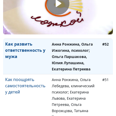
Как справиться с
Анна Ронжина, Ольга
#53
гневом?
Ижогина, психолог;
Наталья Булатова, Ольга
Паршакова, Светлана
Быкова
Как развить
Анна Ронжина, Ольга
#52
ответственность у
Ижогина, психолог;
мужа
Ольга Паршакова,
Юлия Лупашина,
Екатерина Петреева
Как поощрять
Анна Ронжина, Ольга
#51
самостоятельность
Лебедева, клинический
у детей
психолог; Екатерина
Львова, Екатерина
Петреева, Ольга
Ворожцова, Татьяна