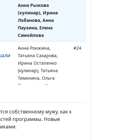
Анна Рыжова
(кулинар), Ирина
Лобанова, Анна
Паузина, Елена
Самойлова
Анна Ронжина,
#24
шали
Татьяна Сахарова,
Ирина Остапенко
(кулинар), Татьяна
Тимонина, Ольга
Паршакова, Катерина
Сажина
Анна Ронжина,
#23
ся собственному мужу, как к
Татьяна Сахарова,
гостей программы. Новые
Мария Токмурзина
риками.
(кулинар), Ирина
Лобанова, Анна