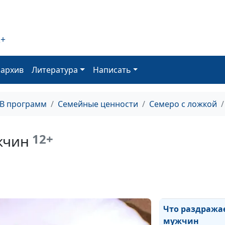
2+
Иди вперед!
оархив
Литература
Написать
ТВ программ
Семейные ценности
Семеро с ложкой
Грубый ребено
12+
жчин
Что раздража
мужчин