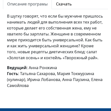
Описание програмы
Скачать
«Подводные камни»
Анна Ронжина, Татьяна
#21
брака
Сахарова, Нарине
В шутку говорят, что если бы мужчине пришлось
Егиазарян (кулинар),
нанимать людей для выполнения всех тех работ,
Анна Варенова, Татьяна
которые делает его собственная жена, ему не
Хрулева, Светлана
хватило бы зарплаты. Женщине в современном
Григорьева
мире приходится быть универсальной. Как быть
Как
и как жить универсальной женщине? Кроме
Анна Ронжина, Татьяна
#20
дисциплинировать
того, новые рецепты диетических блюд: салат
Сахарова, Ирина
детей
«Золотая осень» и коктейль «Творожный рай».
Остапенко (кулинар),
Татьяна Тимонина, Ольга
Ведущий
: Анна Ронжина
Паршакова, Катерина
Гость
: Татьяна Сахарова, Мария Токмурзина
Сажина
(кулинар), Ирина Лобанова, Анна Паузина, Елена
До свадьбы дело не
Самойлова
Анна Ронжина, Татьяна
#19
дошло
Сахарова, Юлия
Ключникова (кулинар),
Ангелика Львова, Дарья
Ржанова, Полина