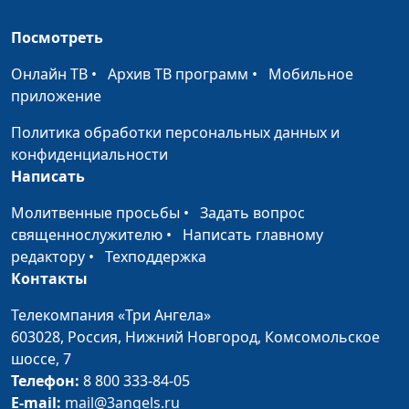
Зайцева
Посмотреть
Правила покупки
Анна Ронжина, Елена
#18
Онлайн ТВ
продуктов
•
Архив ТВ программ
•
Мобильное
Нефедкина
приложение
(кулинар),Людмила
Неровня, Юлия
Политика обработки персональных данных и
Ключникова, Надежда
конфиденциальности
Лапушкина, Екатерина
Написать
Петреева
Молитвенные просьбы
•
Задать вопрос
Идеальная пара
Анна Ронжина, Юлия
#17
священнослужителю
•
Написать главному
своими руками
Авструб, Галина
редактору
•
Техподдержка
Мещерякова (кулинар),
Контакты
Екатерина Сажина,
Екатерина Петреева,
Телекомпания «Три Ангела»
Татьяна Тимонина
603028,
Россия, Нижний Новгород,
Комсомольское
шоссе, 7
Замуж - зачем?
Анна Ронжина, Юлия
#16
Телефон:
8 800 333-84-05
Авструб, Екатерина
E-mail:
mail@3angels.ru