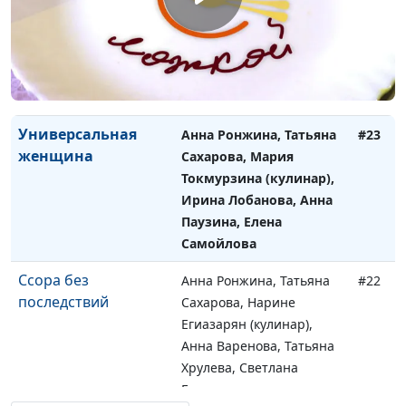
слышали и слушали
Сахарова, Ирина
Остапенко (кулинар),
Татьяна Тимонина, Ольга
Паршакова, Катерина
Сажина
Универсальная
Анна Ронжина, Татьяна
#23
женщина
Сахарова, Мария
Токмурзина (кулинар),
Ирина Лобанова, Анна
Паузина, Елена
Самойлова
Ссора без
Анна Ронжина, Татьяна
#22
последствий
Сахарова, Нарине
Егиазарян (кулинар),
Анна Варенова, Татьяна
Хрулева, Светлана
Григорьева