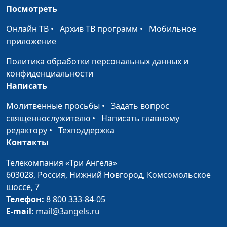
Посмотреть
Лапушкина, Екатерина
Петреева
Онлайн ТВ
•
Архив ТВ программ
•
Мобильное
приложение
Идеальная пара
Анна Ронжина, Юлия
#17
своими руками
Авструб, Галина
Политика обработки персональных данных и
Мещерякова (кулинар),
конфиденциальности
Екатерина Сажина,
Написать
Екатерина Петреева,
Татьяна Тимонина
Молитвенные просьбы
•
Задать вопрос
священнослужителю
•
Написать главному
Замуж - зачем?
Анна Ронжина, Юлия
#16
редактору
•
Техподдержка
Авструб, Екатерина
Контакты
Сажина (кулинар), Мария
Голубева, Ольга Фролова,
Телекомпания «Три Ангела»
Галина Мещерякова
603028,
Россия, Нижний Новгород,
Комсомольское
шоссе, 7
Возрастные кризисы
Анна Ронжина, Елена
#15
Телефон:
8 800 333-84-05
Барсукова, Елена
E-mail:
mail@3angels.ru
Нефедкина (кулинар),