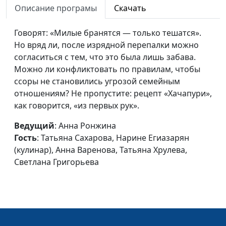
Описание програмы
Скачать
Как
Анна Ронжина, Татьяна
#20
дисциплинировать
Сахарова, Ирина
Говорят: «Милые бранятся — только тешатся».
детей
Остапенко (кулинар),
Но вряд ли, после изрядной перепалки можно
Татьяна Тимонина, Ольга
согласиться с тем, что это была лишь забава.
Паршакова, Катерина
Можно ли конфликтовать по правилам, чтобы
Сажина
ссоры не становились угрозой семейным
До свадьбы дело не
отношениям? Не пропустите: рецепт «Хачапури»,
Анна Ронжина, Татьяна
#19
дошло
как говорится, «из первых рук».
Сахарова, Юлия
Ключникова (кулинар),
Ведущий
: Анна Ронжина
Ангелика Львова, Дарья
Гость
: Татьяна Сахарова, Нарине Егиазарян
Ржанова, Полина
(кулинар), Анна Варенова, Татьяна Хрулева,
Зайцева
Светлана Григорьева
Правила покупки
Анна Ронжина, Елена
#18
продуктов
Нефедкина
(кулинар),Людмила
Неровня, Юлия
Ключникова, Надежда