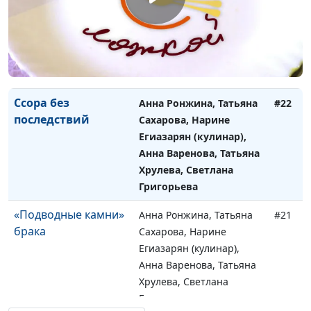
женщина
Сахарова, Мария
Токмурзина (кулинар),
Ирина Лобанова, Анна
Паузина, Елена
Самойлова
Ссора без
Анна Ронжина, Татьяна
#22
последствий
Сахарова, Нарине
Егиазарян (кулинар),
Анна Варенова, Татьяна
Хрулева, Светлана
Григорьева
«Подводные камни»
Анна Ронжина, Татьяна
#21
брака
Сахарова, Нарине
Егиазарян (кулинар),
Анна Варенова, Татьяна
Хрулева, Светлана
Григорьева