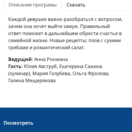
Описание програмы
Скачать
Искусство любить
Анна Ронжина , Юлия
#14
себя
Авструб, Анна
Каждой девушке важно разобраться с вопросом,
Мартынова (кулинар),
зачем она хочет выйти замуж. Правильный
Екатерина Петреева,
ответ поможет в дальнейшем обрести счастье в
Екатерина Плешакова,
семейной жизни. Новые рецепты: плов с сухими
Марина Казакова
грибами и романтический салат.
Продуктивное
Анна Ронжина, Юлия
#13
Ведущий
: Анна Ронжина
общение с супругом
Авструб, Екатерина
Гость
: Юлия Авструб, Екатерина Сажина
Баринова, Екатерина
(кулинар), Мария Голубева, Ольга Фролова,
Плешакова, Марина
Галина Мещерякова
Казакова, Анна
Мартынова (кулинар)
Физкультура в
Анна Ронжина, Анна
#12
жизни женщины
Мартынова (инструктор
здорового образа жизни
Посмотреть
с опытом работы в
санаториях здорового