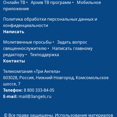
Онлайн ТВ
•
Архив ТВ программ
•
Мобильное
образа жизни),Екатерина
приложение
Петреева(кулинар),
Галина Мещерякова,
Политика обработки персональных данных и
Ольга Феофанова,
конфиденциальности
Татьяна Тимонина
Написать
Воспитание до
Анна Ронжина, Ирина
#11
Молитвенные просьбы
•
Задать вопрос
рождения
Остапенко, Людмила
священнослужителю
•
Написать главному
Неровня, Елена
редактору
•
Техподдержка
Баринова, Екатерина
Контакты
Плешакова, Мария
Телекомпания «Три Ангела»
Викторова (кулинар)
603028,
Россия, Нижний Новгород,
Комсомольское
Неуправляемые
Анна Ронжина, Алина
#10
шоссе, 7
дети
Гончар (педагог
Телефон:
8 800 333-84-05
-психолог), Светлана
E-mail:
mail@3angels.ru
Лукашевич (кулинар),
Оксана Устинова, Ольга
Соколова, Ольга
© Все права защищены. Использование материалов