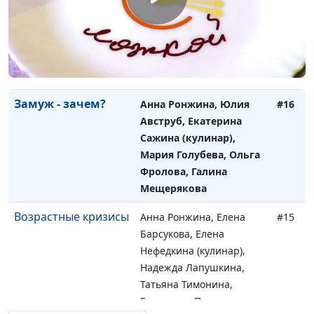
своими руками
Авструб, Галина
Мещерякова (кулинар),
Екатерина Сажина,
Екатерина Петреева,
Татьяна Тимонина
Замуж - зачем?
Анна Ронжина, Юлия
#16
Авструб, Екатерина
Сажина (кулинар),
Мария Голубева, Ольга
Фролова, Галина
Мещерякова
Возрастные кризисы
Анна Ронжина, Елена
#15
Барсукова, Елена
Нефедкина (кулинар),
Надежда Лапушкина,
Татьяна Тимонина,
Екатерина Петреева