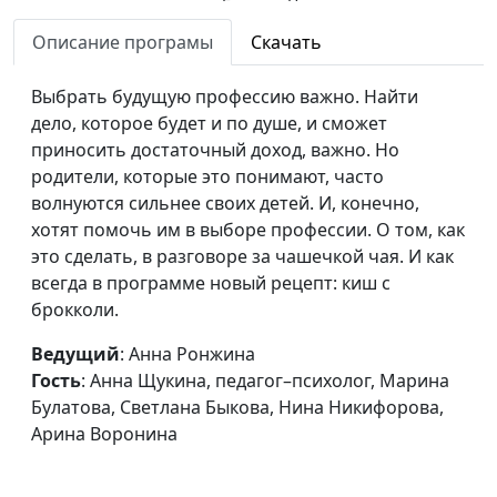
Быкова, Нина
Никифорова, Арина
Описание програмы
Скачать
Воронина
Выбрать будущую профессию важно. Найти
Как передать
Анна Ронжина, Алина
#102
дело, которое будет и по душе, и сможет
подростку свои
Гончар, педагог-
приносить достаточный доход, важно. Но
ценности
психолог, Юлия
родители, которые это понимают, часто
Лупашина, Екатерина
волнуются сильнее своих детей. И, конечно,
Петреева, Оксана
хотят помочь им в выборе профессии. О том, как
Устимова, Арина
это сделать, в разговоре за чашечкой чая. И как
Воронина
всегда в программе новый рецепт: киш с
Воспитание
брокколи.
Анна Ронжина, Ольга
#101
свободой
Лебедева, клинический
Ведущий
: Анна Ронжина
психолог, Алена
Гость
: Анна Щукина, педагог–психолог, Марина
Костерина, Елена
Булатова, Светлана Быкова, Нина Никифорова,
Сергеева, Татьяна
Арина Воронина
Тимонина, Гегецик
Шахназарян