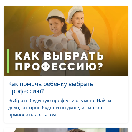
Подростковые
Анна Ронжина, Алина
#100
бунты: как
Гончар, педагог-
справиться
психолог, Юлия
Лупашина, Екатерина
Петреева, Оксана
Устимова, Арина
Воронина
Если ребенок
Анна Ронжина, Анна
#99
слишком активный
Щукина, педагог–
психолог, Екатерина
Сажина, Анна Варенова,
Как помочь ребенку выбрать
Анжелика Чуринова,
профессию?
Арина Воронина
Выбрать будущую профессию важно. Найти
Эмоциональное
Анна Ронжина, Алена
#98
дело, которое будет и по душе, и сможет
выгорание
Левченко,
приносить достаточ...
женщины
консультирующий
психолог, Анна