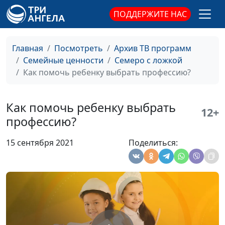
Паршакова, Наталья
ПОДДЕРЖИТЕ НАС
Плотникова, Надежда
Усатый, Арина Воронина
Главная
Посмотреть
Архив ТВ программ
Как ребенку влиться
Анна Ронжина, Анна
#107
Семейные ценности
Семеро с ложкой
в коллектив?
Щукина, педагог–
Как помочь ребенку выбрать профессию?
психолог, Ольга
Паршакова, Наталья
Плотникова, Надежда
Как помочь ребенку выбрать
12+
Усатый, Арина Воронина
профессию?
Переводить ли
Анна Ронжина, Анна
#106
15 сентября 2021
Поделиться:
ребенка на
Щукина, педагог–
семейное обучение?
психолог, Екатерина
Сажина, Анна Варенова,
Анжелика Чуринова,
Арина Воронина
Как изменить
Анна Ронжина, Ольга
#105