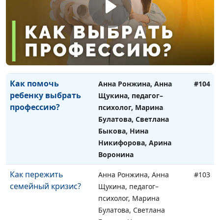
поведение ребенка?
Лебедева, клинический
психолог, Алена
Костерина, Елена
Сергеева, Татьяна
Тимонина, Гегецик
Шахназарян
Как помочь
Анна Ронжина, Анна
#104
ребенку выбрать
Щукина, педагог–
профессию?
психолог, Марина
Булатова, Светлана
Быкова, Нина
Никифорова, Арина
Воронина
Как пережить
Анна Ронжина, Анна
#103
семейный кризис?
Щукина, педагог–
психолог, Марина
Булатова, Светлана