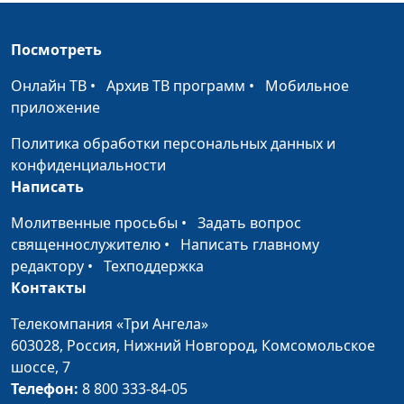
Половое
Анна Ронжина, Алена
#93
воспитание детей:
Левченко,
Посмотреть
вовремя и
консультирующий
правильно
психолог, Юлия
Онлайн ТВ
•
Архив ТВ программ
•
Мобильное
Лупашина, Алена
приложение
Костерина, Юлия
Синицына, Ольга
Политика обработки персональных данных и
Феофанова
конфиденциальности
Написать
Отделение от
Анна Ронжина, Алена
#92
родителей
Молитвенные просьбы
•
Задать вопрос
Левченко,
священнослужителю
•
Написать главному
консультирующий
редактору
•
Техподдержка
психолог, Юлия
Контакты
Лупашина, Алена
Костерина, Ольга
Телекомпания «Три Ангела»
Феофанова, Лариса
603028,
Россия, Нижний Новгород,
Комсомольское
Титовская
шоссе, 7
Удобные дети:
Телефон:
8 800 333-84-05
Анна Ронжина, Алена
#91