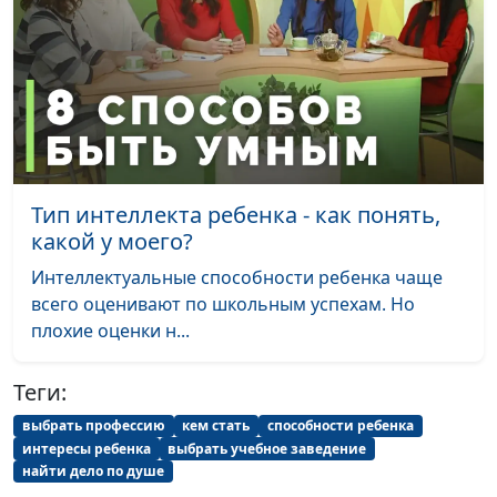
Мараханова Мария
Личные физические
Анна Ронжина, Алена
#95
границы ребенка
Левченко,
консультирующий
психолог, Юлия
Лупашина, Алена
Костерина, Ольга
Феофанова, Лариса
Тип интеллекта ребенка - как понять,
Титовская
какой у моего?
Интеллектуальные способности ребенка чаще
Почему я всем
Анна Ронжина, Алена
#94
всего оценивают по школьным успехам. Но
должна?
Левченко,
плохие оценки н...
консультирующий
психолог, Юлия
Лупашина, Алена
Теги:
Костерина, Анастасия
выбрать профессию
кем стать
способности ребенка
Смирнова, Анжела
интересы ребенка
выбрать учебное заведение
Бузина
найти дело по душе