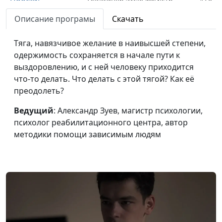
зависимость!
психологии, психолог
Описание програмы
Скачать
Пирамида
реабилитационного центра,
выздоровления
автор методики помощи
Тяга, навязчивое желание в наивысшей степени,
(вторая часть)
зависимым людям
одержимость сохраняется в начале пути к
Победи
выздоровлению, и с ней человеку приходится
Александр Зуев, магистр
#69
зависимость!
что-то делать. Что делать с этой тягой? Как её
психологии, психолог
Пирамида
преодолеть?
реабилитационного центра,
выздоровления
автор методики помощи
Ведущий
: Александр Зуев, магистр психологии,
(первая часть)
зависимым людям
психолог реабилитационного центра, автор
Победи
методики помощи зависимым людям
Александр Зуев, магистр
#68
зависимость!
психологии, психолог
Первый шаг в
реабилитационного центра,
сторону от
автор методики помощи
зависимости
зависимым людям
Победи
Александр Зуев, магистр
#67
зависимость! 3
психологии, психолог