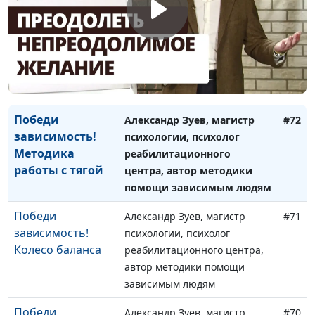
Победи
Александр Зуев, магистр
#73
зависимость! Кто
психологии, психолог
я такой?
реабилитационного центра,
автор методики помощи
зависимым людям
Победи
Александр Зуев, магистр
#72
зависимость!
психологии, психолог
Методика
реабилитационного
работы с тягой
центра, автор методики
помощи зависимым людям
Победи
Александр Зуев, магистр
#71
зависимость!
психологии, психолог
Колесо баланса
реабилитационного центра,
автор методики помощи
зависимым людям
Победи
Александр Зуев, магистр
#70