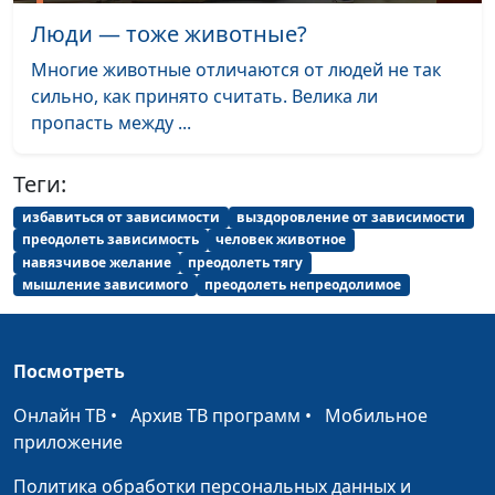
сил
жизни», член Лиги здоровья
Люди — тоже животные?
нации
Многие животные отличаются от людей не так
Я смогу бросить
Сергей Смирнов,
#53
сильно, как принято считать. Велика ли
пить! Кофеин,
руководитель социальных
пропасть между ...
никотин и
проектов «За здоровый образ
алкоголизм
жизни», член Лиги здоровья
Теги:
нации
избавиться от зависимости
выздоровление от зависимости
преодолеть зависимость
человек животное
Я смогу бросить
Сергей Смирнов,
#52
навязчивое желание
преодолеть тягу
пить!
руководитель социальных
мышление зависимого
преодолеть непреодолимое
Антиалкогольная
проектов «За здоровый образ
диета
жизни», член Лиги здоровья
нации
Посмотреть
Я смогу бросить
Сергей Смирнов,
#51
Онлайн ТВ
•
Архив ТВ программ
•
Мобильное
пить! Я и
руководитель социальных
приложение
компания
проектов «За здоровый образ
жизни», член Лиги здоровья
Политика обработки персональных данных и