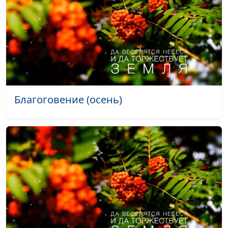
Завтрак (лето)
#490
Конец зимы (зима)
#489
Мечты сбываются (зима и лето)
#488
Звуки осеннего леса (осень)
#487
Осенняя пора (осень)
#486
Благоговение (осень)
Вечный лед не вечен (март)
#485
Осенняя река (осень)
#484
Черничное счастье (лето)
#483
Расслышать Бога (лето)
#482
Природа — не бездушный лик...
Май
#481
(весна)