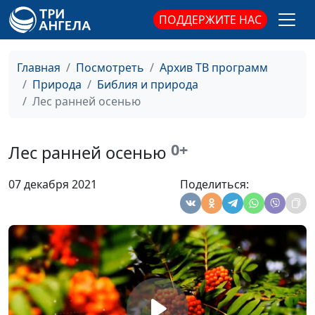
(зима)
ПОДДЕРЖИТЕ НАС
Зазимок (осень)
#532
Главная
Посмотреть
Архив ТВ программ
Жизнь прекрасна! (осень)
#531
Природа
Библия и природа
Лес ранней осенью
Жизнь прекрасна! (лето)
#530
Жизнь прекрасна! (зима)
#529
0+
Лес ранней осенью
Жизнь прекрасна! (весна)
Май
#528
07 декабря 2021
Поделиться:
Живительные лучи (зима)
#527
В тиши снегов (зима)
#526
В тиши высоких снегов
Зима
#525
Вольные просторы (лето)
#524
Возможность (зима)
#523