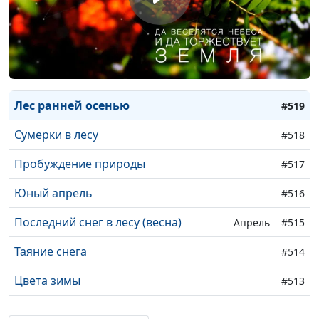
Будущее будет (лето)
#522
Рябиновая осень
#521
Звуки осеннего леса
#520
Лес ранней осенью
#519
Сумерки в лесу
#518
Пробуждение природы
#517
Юный апрель
#516
Последний снег в лесу (весна)
Апрель
#515
Таяние снега
#514
Цвета зимы
#513
Все прекрасно в свое время
#512