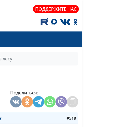
а! (весна)
Май
#528
ПОДДЕРЖИТЕ НАС
учи (зима)
#527
(зима)
#526
 снегов
Зима
#525
ры (лето)
#524
в лесу
зима)
#523
(лето)
#522
нь
#521
Поделиться:
 леса
#520
енью
#519
у
#518