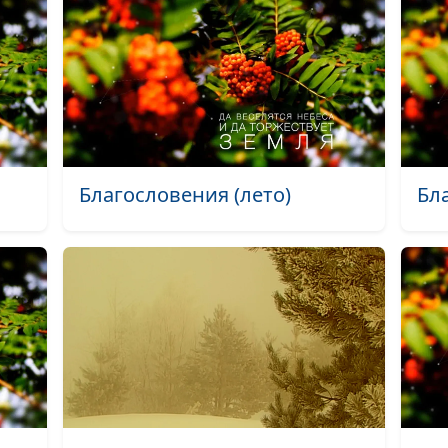
Великое в тиш
В зимнем лесу
Свет в вечерне
Сотворенная В
Художником
Благословения (лето)
Бл
Я люблю тишину
Философия осе
Тихий храм (лет
Простота (лето
Проливень (лет
Пробуждение (