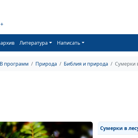
Жизнь прекрасн
Живительные л
2+
В тиши снегов 
В тиши высоких
оархив
Литература
Написать
Вольные просто
ТВ программ
Природа
Библия и природа
Сумерки 
Возможность (
Будущее будет 
Рябиновая осе
Звуки осеннего
Лес ранней ос
Сумерки в лес