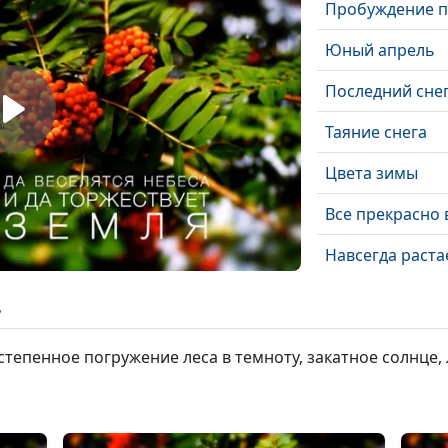
Пробуждение 
Юный апрель
Последний снег 
Таяние снега
Цвета зимы
Все прекрасно 
Навсегда раста
Без суеты
ь
Картинки Росси
тепенное погружение леса в темноту, закатное солнце, 
Евангелие
Картинки Росси
Спокойствие в 