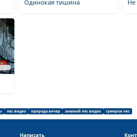
Одинокая тишина
Не
Нравственная п
Зеркало (лето)
Духмяная пора 
Первый утренни
Неспешная (ос
Златолесье (ле
Завтрак (лето)
Конец зимы (зи
Мечты сбываютс
ы
лес видео
природа вечер
зимний лес видео
сумерки лес
Звуки осеннего 
Осенняя пора (
Написать
Кон