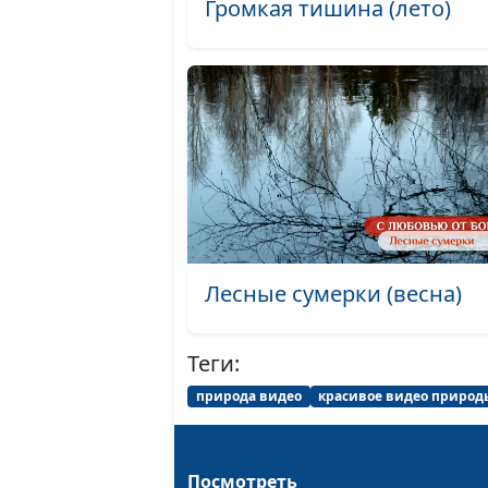
Громкая тишина (лето)
Лесные сумерки (весна)
Теги:
природа видео
красивое видео природ
Посмотреть