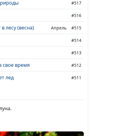
природы
#517
#516
в лесу (весна)
Апрель
#515
#514
#513
в свое время
#512
ет лед
#511
#510
и: старинное
#509
луна.
и: чистые дали
#508
Боге
#507