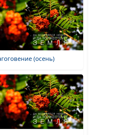
ине совершается
Апрель
#506
#505
е время
#504
еликим
#503
агоговение (осень)
 (зима)
#502
ни (осень)
#501
о)
#500
)
#499
о)
#498
апрель)
#497