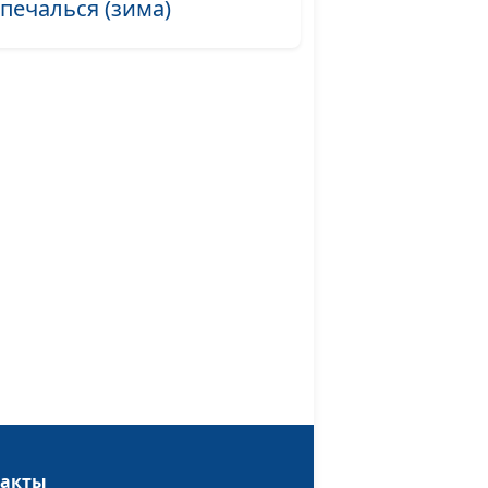
 печалься (зима)
ривычка (осень)
#496
#495
(лето)
#494
к (осень)
#493
ень)
#492
то)
#491
#490
ма)
#489
я (зима и лето)
#488
леса (осень)
#487
осень)
#486
такты