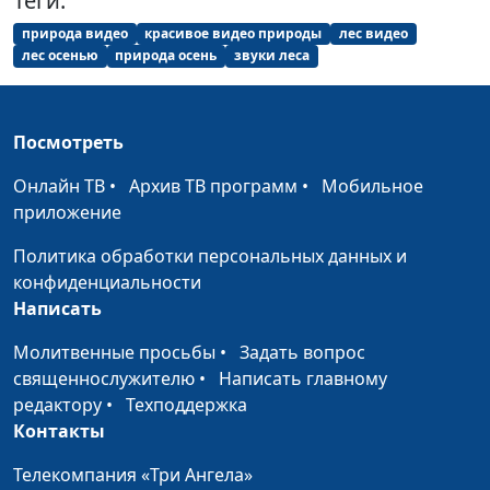
Теги:
Летний ролик (сборка) (лето)
#470
природа видео
красивое видео природы
лес видео
Летний ролик (сборка) (лето)
#469
лес осенью
природа осень
звуки леса
Летний ролик (сборка) (лето)
#468
Мир цветов (лето)
Посмотреть
#467
Весенний ролик (сборка) (весна)
Онлайн ТВ
•
Архив ТВ программ
•
Мобильное
Апрель
#466
приложение
Весенний ролик (сборка) (апрель)
#465
Политика обработки персональных данных и
Весенний ролик (сборка) (весна)
Март
#464
конфиденциальности
Написать
Весенний ролик (Март-апрель)
#463
Молитвенные просьбы
•
Задать вопрос
Весенний ролик (сборка) (март
#462
священнослужителю
•
Написать главному
апрель)
редактору
•
Техподдержка
Контакты
Весенний ролик (конец марта)
#461
Телекомпания «Три Ангела»
Весенний ролик (апрель)
#460