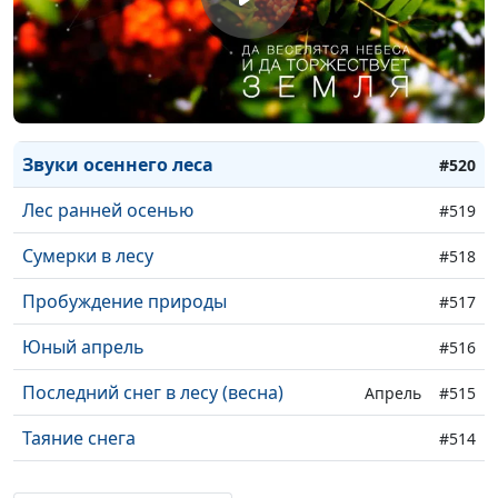
Возможность (зима)
#523
Будущее будет (лето)
#522
Рябиновая осень
#521
Звуки осеннего леса
#520
Лес ранней осенью
#519
Сумерки в лесу
#518
Пробуждение природы
#517
Юный апрель
#516
Последний снег в лесу (весна)
Апрель
#515
Таяние снега
#514
Цвета зимы
#513