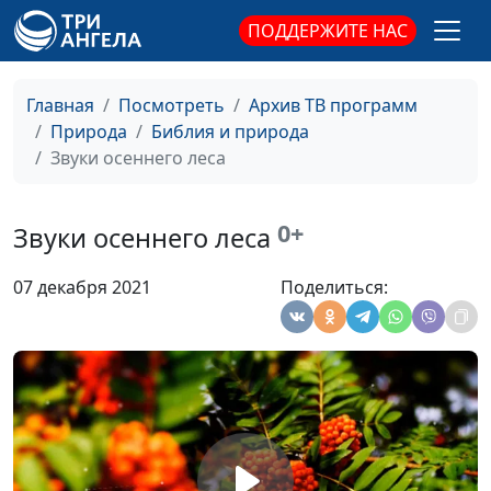
ПОДДЕРЖИТЕ НАС
Зимний сюжет. Жизнь необычайна
#533
(зима)
Главная
Посмотреть
Архив ТВ программ
Зазимок (осень)
#532
Природа
Библия и природа
Звуки осеннего леса
Жизнь прекрасна! (осень)
#531
Жизнь прекрасна! (лето)
#530
0+
Звуки осеннего леса
Жизнь прекрасна! (зима)
#529
07 декабря 2021
Поделиться:
Жизнь прекрасна! (весна)
Май
#528
Живительные лучи (зима)
#527
В тиши снегов (зима)
#526
В тиши высоких снегов
Зима
#525
Вольные просторы (лето)
#524