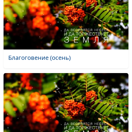
Златолесье (лето)
#491
Завтрак (лето)
#490
Конец зимы (зима)
#489
Мечты сбываются (зима и лето)
#488
Звуки осеннего леса (осень)
#487
Благоговение (осень)
Осенняя пора (осень)
#486
Вечный лед не вечен (март)
#485
Осенняя река (осень)
#484
Черничное счастье (лето)
#483
Расслышать Бога (лето)
#482
Природа — не бездушный лик...
Май
#481