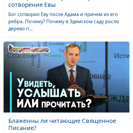
сотворение Евы
Бог сотворил Еву после Адама и причем из его
ребра. Почему? Почему в Эдемском саду росло
дерево п...
Блаженны ли читающие Священное
Писание?