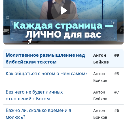
Мартина Лютера
Бойков
Имена и титулы Бога
Антон
#11
Бойков
Как пережить глубину покаяния в
Антон
#10
общении с Богом?
Бойков
Молитвенное размышление над
Антон
#9
библейским текстом
Бойков
Как общаться с Богом о Нём самом?
Антон
#8
Бойков
Без чего не будет личных
Антон
#7
отношений с Богом
Бойков
Важно ли, сколько времени я
Антон
#6
молюсь?
Бойков