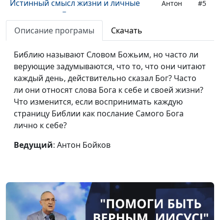
Истинный смысл жизни и личные
Антон
#5
отношения с Богом
Бойков
Описание програмы
Скачать
Что я получаю в общении с Богом?
Антон
#4
Бойков
Библию называют Словом Божьим, но часто ли
верующие задумываются, что то, что они читают
Что ждёт от нас Бог?
Антон
#3
каждый день, действительно сказал Бог? Часто
Бойков
ли они относят слова Бога к себе и своей жизни?
Что такое «личные отношения с
Антон
#2
Что изменится, если воспринимать каждую
Богом»?
Бойков
страницу Библии как послание Самого Бога
лично к себе?
Важнейшая тема в христианстве. Ты
Антон
#1
и Бог
Бойков
Ведущий
: Антон Бойков