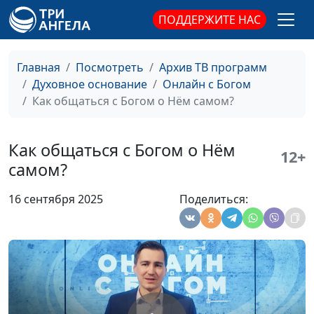
ПОДДЕРЖИТЕ НАС
Атмосфера для личного общения с
Антон
#17
Богом
Бойков
Главная
Посмотреть
Архив ТВ программ
Герои молитвы о личном общении с
Антон
#16
Духовное основание
Онлайн с Богом
Богом
Бойков
Как общаться с Богом о Нём самом?
Общение с Богом через ведение
Антон
#15
дневника
Бойков
Как общаться с Богом о Нём
12+
Духовное пробуждение и личное
Антон
#14
самом?
общение с Богом
Бойков
16 сентября 2025
Поделиться:
Общение с Богом через созерцание
Антон
#13
природы
Бойков
Личные отношения с Богом в жизни
Антон
#12
Мартина Лютера
Бойков
Имена и титулы Бога
Антон
#11
Бойков