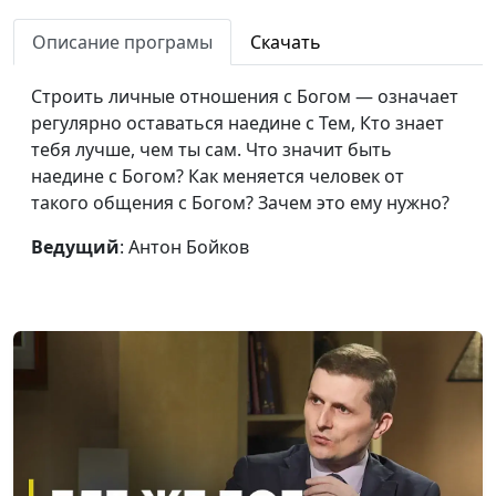
Бойков
Описание програмы
Скачать
Что ждёт от нас Бог?
Антон
#3
Бойков
Строить личные отношения с Богом — означает
регулярно оставаться наедине с Тем, Кто знает
Что такое «личные отношения с
Антон
#2
тебя лучше, чем ты сам. Что значит быть
Богом»?
Бойков
наедине с Богом? Как меняется человек от
Важнейшая тема в христианстве. Ты
Антон
#1
такого общения с Богом? Зачем это ему нужно?
и Бог
Бойков
Ведущий
: Антон Бойков