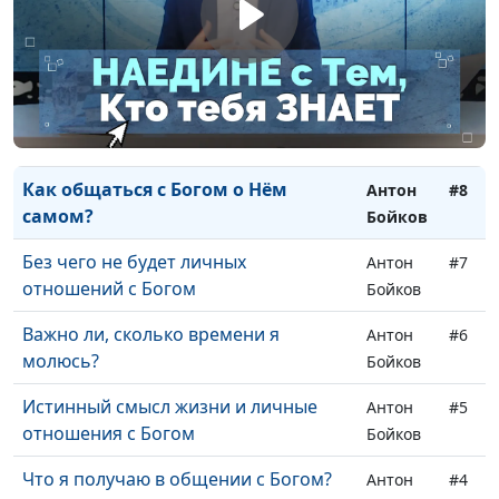
Как пережить глубину покаяния в
Антон
#10
общении с Богом?
Бойков
Молитвенное размышление над
Антон
#9
библейским текстом
Бойков
Как общаться с Богом о Нём
Антон
#8
самом?
Бойков
Без чего не будет личных
Антон
#7
отношений с Богом
Бойков
Важно ли, сколько времени я
Антон
#6
молюсь?
Бойков
Истинный смысл жизни и личные
Антон
#5
отношения с Богом
Бойков
Что я получаю в общении с Богом?
Антон
#4