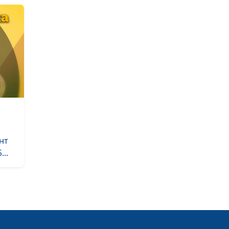
нт
..