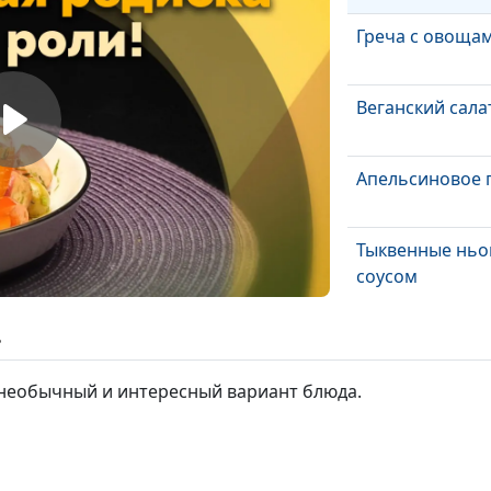
Греча с овощам
Веганский сала
Апельсиновое 
Тыквенные ньо
соусом
Спринг-ролл
ь
 необычный и интересный вариант блюда.
Спаржевое вел
Салат с хурмой
булочка бао