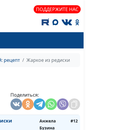
ПОДДЕРЖИТЕ НАС
афли
Анжела
#16
Бузина
: рецепт
Жаркое из редиски
оли в нутовом
Анжела
#15
Бузина
и
Анжела
#14
Бузина
Поделиться:
ма и салат из
Анжела
#13
ов
Бузина
диски
Анжела
#12
Бузина