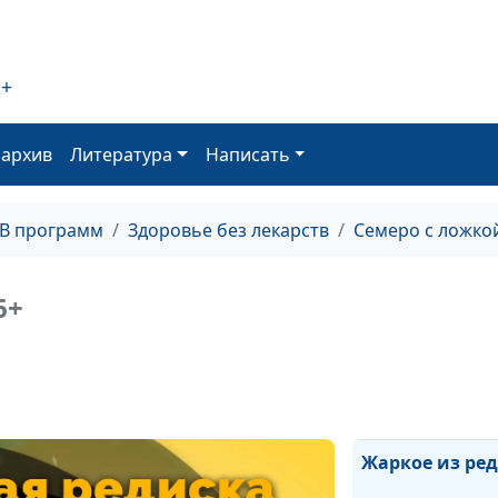
2+
оархив
Литература
Написать
Чечевичные в
ТВ программ
Здоровье без лекарств
Семеро с ложкой
Паста из брокк
соусе
6+
Овощные вафл
Запеченная хур
хурмы и томат
Жаркое из ре