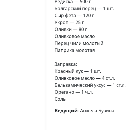
Редиска — 500 г
Болгарский перец — 1 шт.
Сыр фета — 120 г
Укроп — 25 г
Оливки — 80 г
Оливковое масло
Перец чили молотый
Паприка молотая
Заправка:
Красный лук — 1 шт.
Оливковое масло — 4 ст.л.
Бальзамический уксус — 1 ст.л.
Орегано — 1 ч.л.
Соль
Ведущий
: Анжела Бузина