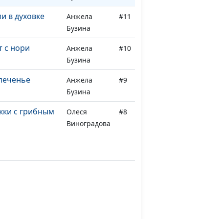
и в духовке
Анжела
#11
Бузина
т с нори
Анжела
#10
Бузина
печенье
Анжела
#9
Бузина
кки с грибным
Олеся
#8
Виноградова
Олеся
#7
Виноградова
юте
Олеся
#6
Виноградова
 и азиатская
Олеся
#5
Виноградова