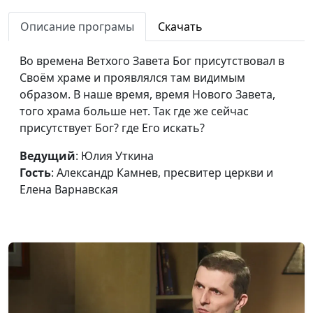
Праздник Пятидесятницы
Юлия Уткина,
#52
Описание програмы
Скачать
(Троица)
Александр Камнев,
пресвитер церкви
Во времена Ветхого Завета Бог присутствовал в
и Елена
Своём храме и проявлялся там видимым
Варнавская
образом. В наше время, время Нового Завета,
Апокалипсис. Белый
того храма больше нет. Так где же сейчас
Юлия Уткина,
#51
всадник победы
присутствует Бог? где Его искать?
Александр Камнев,
пресвитер церкви
Ведущий
: Юлия Уткина
и Елена
Гость
: Александр Камнев, пресвитер церкви и
Варнавская
Елена Варнавская
Правда о всадниках
Юлия Уткина,
#50
Апокалипсиса
Александр Камнев,
пресвитер церкви
и Елена
Варнавская
Книга за семью
Юлия Уткина,
#49