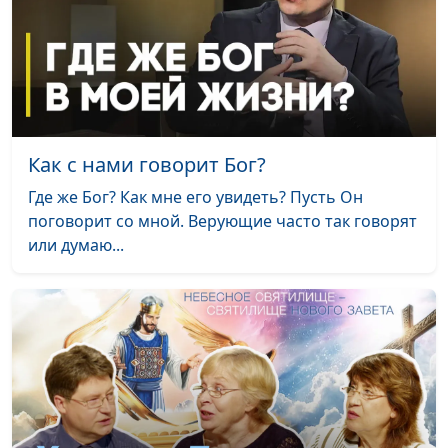
печатями. Кто откроет?
Александр Камнев,
пресвитер церкви
и Елена
Варнавская
С кем советуется Бог?
Юлия Уткина,
#48
Александр Камнев,
Как с нами говорит Бог?
пресвитер церкви
и Елена
Где же Бог? Как мне его увидеть? Пусть Он
Варнавская
поговорит со мной. Верующие часто так говорят
или думаю...
Вы примите силу.
Юлия Уткина,
#47
Обещанный дар Святого
Александр Камнев,
Духа
пресвитер церкви
и Елена
Варнавская
Воскресение Христа и
Юлия Уткина,
#46
умерших в Нём
Александр Камнев,
пресвитер церкви