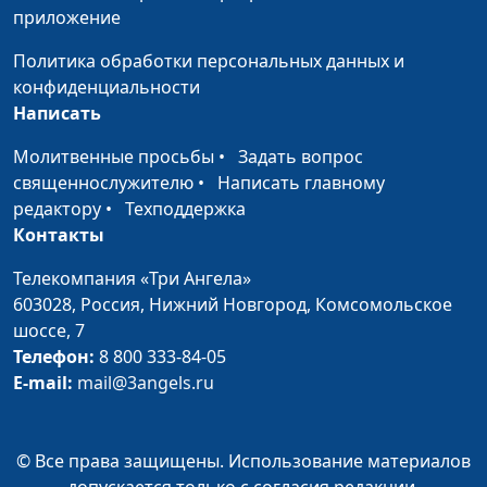
Варнавская
приложение
Как библейская Пасха
Юлия Уткина,
#42
Политика обработки персональных данных и
связана с Божьим планом
Александр Камнев,
конфиденциальности
спасения человека
пресвитер церкви
Написать
и Елена
Варнавская
Молитвенные просьбы
•
Задать вопрос
священнослужителю
•
Написать главному
Бог явился во плоти.
Юлия Уткина,
#41
редактору
•
Техподдержка
Удивительный замысел
Александр Камнев,
Контакты
Бога о каждом человеке
пресвитер церкви
Телекомпания «Три Ангела»
и Елена
603028,
Россия, Нижний Новгород,
Комсомольское
Варнавская
шоссе, 7
Когда был нарушен
Юлия Уткина,
#40
Телефон:
8 800 333-84-05
замысел Бога о человеке?
Александр Камнев,
E-mail:
mail@3angels.ru
Навсегда ли это?
пресвитер церкви
и Елена
Варнавская
© Все права защищены. Использование материалов
допускается только с согласия редакции.