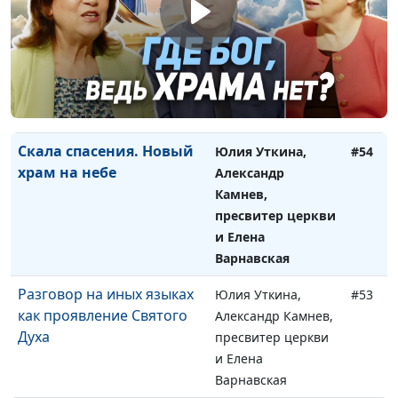
Как мы можем делать
Юлия Уткина,
#55
дела Христа? Деяния
Александр Камнев,
Святого Духа
пресвитер церкви
и Елена
Варнавская
Скала спасения. Новый
Юлия Уткина,
#54
храм на небе
Александр
Камнев,
пресвитер церкви
и Елена
Варнавская
Разговор на иных языках
Юлия Уткина,
#53
как проявление Святого
Александр Камнев,
Духа
пресвитер церкви
и Елена
Варнавская