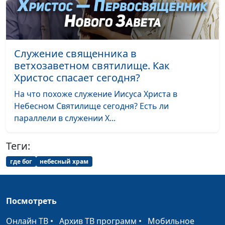
и Елена
Варнавская
Христос Воскрес,
Юлия Уткина,
#45
Служение священника в
возрадуемся! Чему?
Александр Камнев,
ветхозаветном святилище. Как
пресвитер церкви
Христос спасает сегодня?
и Елена
Варнавская
На что похоже служение Иисуса Христа в
Небесном Святилище сегодня? Есть ли
Пасха наша, Христос,
Юлия Уткина,
#44
параллели в служении Х...
заклан за нас. Новый путь
Александр Камнев,
к Небесному Отцу
пресвитер церкви
Теги:
и Елена
Варнавская
где бог
небесный храм
Дух Святой — живой путь
Юлия Уткина,
#43
к Небесному Отцу и
Александр Камнев,
Посмотреть
Господу Христу
пресвитер церкви
и Елена
Онлайн ТВ
•
Архив ТВ программ
•
Мобильное