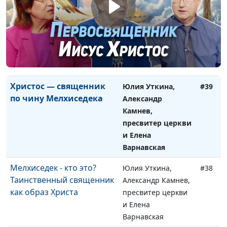
Когда был нарушен
Юлия Уткина,
#40
замысел Бога о человеке?
Александр Камнев,
Навсегда ли это?
пресвитер церкви
и Елена
Варнавская
Христос — священник
Юлия Уткина,
#39
по чину Мелхиседека
Александр
Камнев,
пресвитер церкви
и Елена
Варнавская
Мелхиседек - кто это?
Юлия Уткина,
#38
Таинственный священник
Александр Камнев,
как образ Христа
пресвитер церкви
и Елена
Варнавская