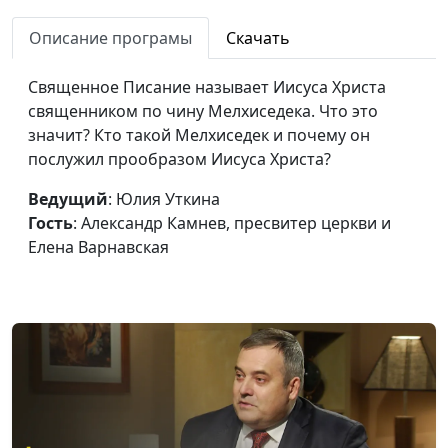
Как нам служит Христос,
Юлия Уткина,
#37
Описание програмы
Скачать
наш Первосвященник
Александр Камнев,
пресвитер церкви
Священное Писание называет Иисуса Христа
и Елена
священником по чину Мелхиседека. Что это
Варнавская
значит? Кто такой Мелхиседек и почему он
Чем закончится Божий
послужил прообразом Иисуса Христа?
Юлия Уткина,
#36
суд
Александр Камнев,
Ведущий
: Юлия Уткина
пресвитер церкви
Гость
: Александр Камнев, пресвитер церкви и
и Елена
Елена Варнавская
Варнавская
Завершение великой
Юлия Уткина,
#35
борьбы между Христом и
Александр Камнев,
сатаной
пресвитер церкви
и Елена
Варнавская
Божий суд и два
Юлия Уткина,
#34