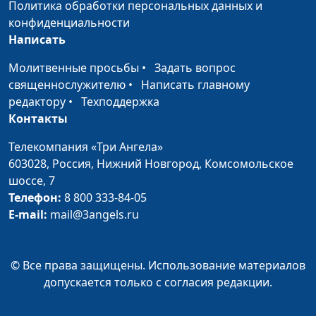
Варнавская
Политика обработки персональных данных и
конфиденциальности
По каким критериям нас
Юлия Уткина,
#27
Написать
будет судить Бог?
Александр Камнев,
пресвитер церкви
Молитвенные просьбы
•
Задать вопрос
и Елена
священнослужителю
•
Написать главному
Варнавская
редактору
•
Техподдержка
Контакты
Как подготовиться к
Юлия Уткина,
#26
Божьему суду?
Телекомпания «Три Ангела»
Александр Камнев,
Оправдание верой
603028,
Россия, Нижний Новгород,
Комсомольское
пресвитер церкви
шоссе, 7
и Елена
Телефон:
8 800 333-84-05
Варнавская
E-mail:
mail@3angels.ru
День Божьего суда и
Юлия Уткина,
#25
Второе пришествие
Александр Камнев,
Христа
пресвитер церкви
© Все права защищены. Использование материалов
и Елена
допускается только с согласия редакции.
Варнавская