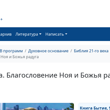
Книга Бытие, 1
глава. О чем
2+
расскажет
родословная
потомков Ноя
оархив
Литература
Написать
Книга Бытие, 9
глава. Почему 
ТВ программ
Духовное основание
Библия 21-го века
проклял своего
 Ноя и Божья радуга
внука Ханаана?
ва. Благословение Ноя и Божья р
Книга Бытие, 9
глава. Завет,
заключенный п
потопа
Книга Бытие, 