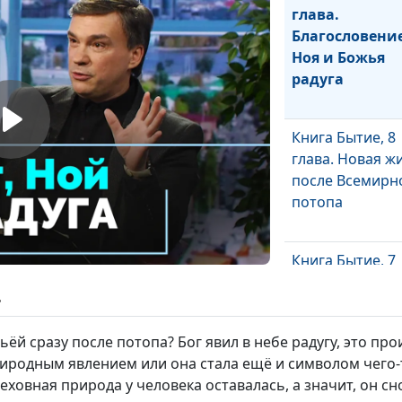
глава.
Благословени
Ноя и Божья
радуга
Книга Бытие, 8
глава. Новая ж
после Всемирн
потопа
Книга Бытие, 7
глава. Каким б
ь
Всемирный по
ьёй сразу после потопа? Бог явил в небе радугу, это п
природным явлением или она стала ещё и символом чего
Книга Бытие, 5 
еховная природа у человека оставалась, а значит, он с