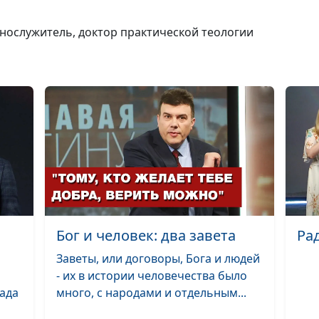
главы.
Развращение
ннослужитель, доктор практической теологии
людей и обеща
потопа
Книга Бытие, 4
глава. Первое
убийство на Зе
Бытие, 3 глава.
изменилось по
грехопадения?
Бог и человек: два завета
Ра
Заветы, или договоры, Бога и людей
- их в истории человечества было
Бытие, 3 глава.
ада
много, с народами и отдельным...
Грехопадение
Адама и Евы