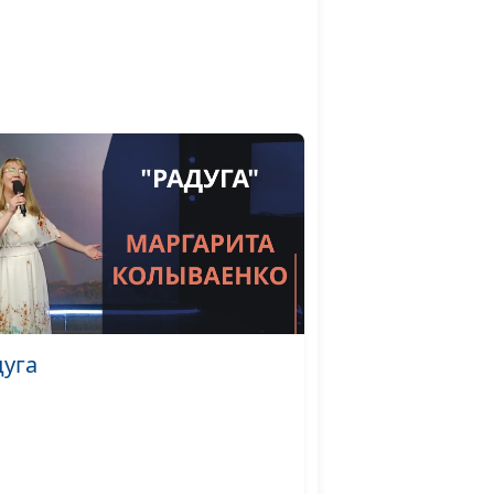
Дмитрий Булатов,
священнослужитель,
ние
доктор практической
теологии
Ольга Феофанова,
#1006
Дмитрий Булатов,
мле
священнослужитель,
доктор практической
теологии
 Что
Ольга Феофанова,
#1005
сле
Дмитрий Булатов,
священнослужитель,
доктор практической
дуга
теологии
Ольга Феофанова,
#1004
Дмитрий Булатов,
священнослужитель,