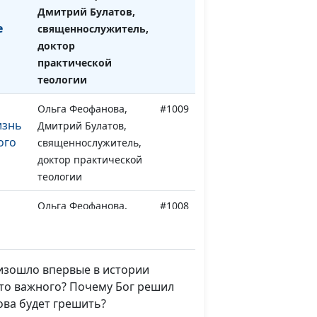
Дмитрий Булатов,
е
священнослужитель,
доктор
практической
теологии
Ольга Феофанова,
#1009
изнь
Дмитрий Булатов,
ого
священнослужитель,
доктор практической
теологии
Ольга Феофанова,
#1008
ыл
Дмитрий Булатов,
топ
священнослужитель,
доктор практической
роизошло впервые в истории
теологии
-то важного? Почему Бог решил
и 6
Ольга Феофанова,
#1007
нова будет грешить?