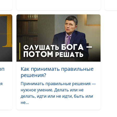
Книга Бытие, 2
глава. Первый
запрет Бога и
сотворение Ев
Книга Бытие, 2
глава. Эдемски
оп
Как принимать правильные
сад, суббота и
решения?
сотворение ду
человека
ря
Принимать правильные решения —
нужное умение. Делать или не
Бытие, 1 глава.
делать, идти или не идти, быть или
Сотворение Зе
не...