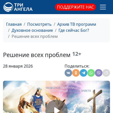
Варнавская
ПОДДЕРЖИТЕ НАС
Бог с нами постоянно.
Юлия Уткина,
#142
Что это значит?
Александр Камнев,
Главная
Посмотреть
Архив ТВ программ
пресвитер церкви
Духовное основание
Где сейчас Бог?
и Елена
Решение всех проблем
Варнавская
Как нам получить
Юлия Уткина,
#141
прощение
12+
Александр Камнев,
Решение всех проблем
пресвитер церкви
и Елена
28 января 2026
Поделиться:
Варнавская
Как Христос принимает
Юлия Уткина,
#140
наше покаяние
Александр Камнев,
пресвитер церкви
и Елена
Варнавская