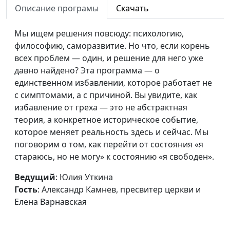
Описание програмы
Скачать
вопрос: Где сейчас Бог?
Александр Камнев,
пресвитер церкви
Мы ищем решения повсюду: психологию,
и Елена
философию, саморазвитие. Но что, если корень
Варнавская
всех проблем — один, и решение для него уже
На кого изольется 7 язв
давно найдено? Эта программа — о
Юлия Уткина,
#135
последних чаш
единственном избавлении, которое работает не
Александр Камнев,
Господних?
с симптомами, а с причиной. Вы увидите, как
пресвитер церкви
избавление от греха — это не абстрактная
и Елена
теория, а конкретное историческое событие,
Варнавская
которое меняет реальность здесь и сейчас. Мы
Кто будет запечатлен и
Юлия Уткина,
#134
поговорим о том, как перейти от состояния «я
спасен от семи чаш гнева
Александр Камнев,
стараюсь, но не могу» к состоянию «я свободен».
Господня?
пресвитер церкви
Ведущий
: Юлия Уткина
и Елена
Гость
: Александр Камнев, пресвитер церкви и
Варнавская
Елена Варнавская
В какой день Бог
Юлия Уткина,
#133
завершил творение?
Александр Камнев,