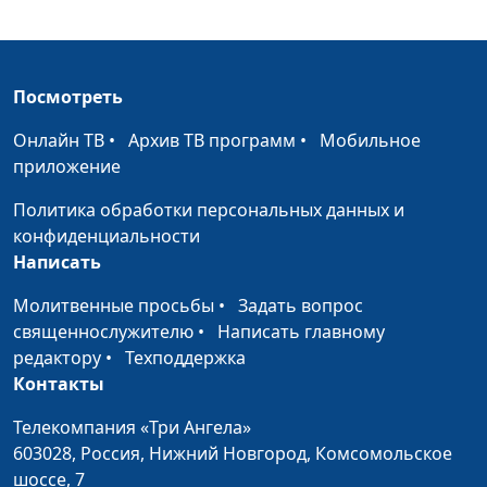
Особый день на планете
пресвитер церкви
Земля
и Елена
Варнавская
Посмотреть
Почему каждому
Юлия Уткина,
#132
человеку жизненно
Александр Камнев,
Онлайн ТВ
•
Архив ТВ программ
•
Мобильное
необходимо признать
пресвитер церкви
приложение
Бога-Творца?
и Елена
Политика обработки персональных данных и
Варнавская
конфиденциальности
Кого не станет
Юлия Уткина,
#131
Написать
наказывать Бог?
Александр Камнев,
Молитвенные просьбы
•
Задать вопрос
пресвитер церкви
священнослужителю
•
Написать главному
и Елена
редактору
•
Техподдержка
Варнавская
Контакты
Препятствует ли сатана
Юлия Уткина,
#130
Телекомпания «Три Ангела»
стремлению людей к
Александр Камнев,
603028,
Россия, Нижний Новгород,
Комсомольское
спасению?
пресвитер церкви
шоссе, 7
и Елена