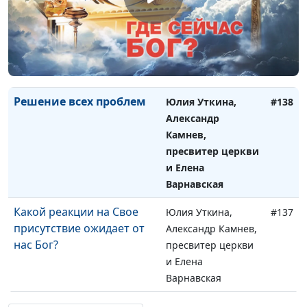
План спасения - наглядно
Юлия Уткина,
#139
Александр Камнев,
пресвитер церкви
и Елена
Варнавская
Решение всех проблем
Юлия Уткина,
#138
Александр
Камнев,
пресвитер церкви
и Елена
Варнавская
Какой реакции на Свое
Юлия Уткина,
#137
присутствие ожидает от
Александр Камнев,
нас Бог?
пресвитер церкви
и Елена
Варнавская
Каков же ответ на
Юлия Уткина,
#136