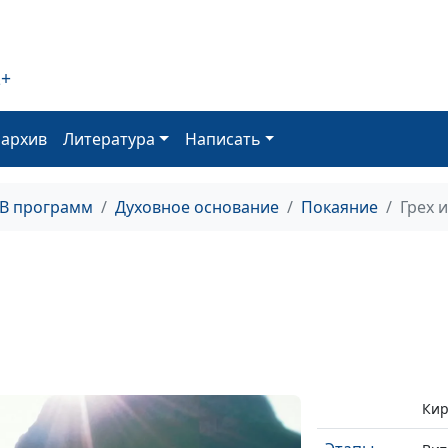
Мерило
Вит
покаяния
Кэм
2+
Анд
Лук
Кир
оархив
Литература
Написать
Выбор
Вит
Лук
ТВ программ
Духовное основание
Покаяние
Грех 
Мар
Утк
Гуз
Путь к
Вит
покаянию
Лук
Мар
Кэм
Кир