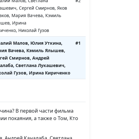
алий Малов, Светлана
#2
ашевич, Сергей Смирнов, Яков
аков, Мария Вачева, Кэмиль
шев, Ирина
иченко, Николай Гузов
алий Малов, Юлия Уткина,
#1
ия Вачева, Кэмиль Ялышев,
гей Смирнов, Андрей
алаба, Светлана Лукашевич,
олай Гузов, Ирина Кириченко
ичина? В первой части фильма
и покаяния, а также о Том, Кто
в, Андрей Качалаба, Светлана