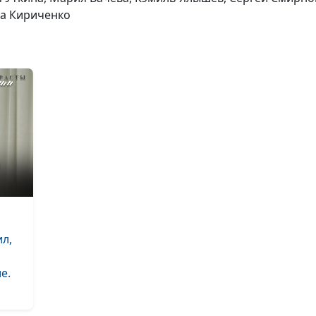
на Кириченко
л,
е.