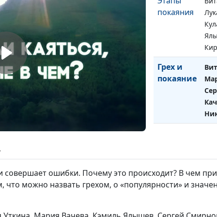
Этапы
Вит
покаяния
Лук
Кул
Ялы
Кир
Грех и
Вит
покаяние
Мар
Сер
Кач
Ник
ь
и совершает ошибки. Почему это происходит? В чем пр
 что можно назвать грехом, о «популярности» и значени
я Уткина, Мария Вачева, Кэмиль Ялышев, Сергей Смирно