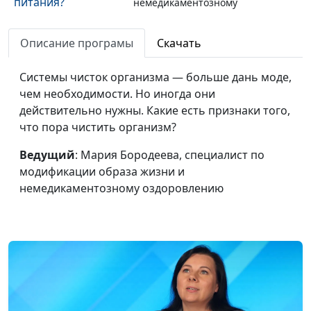
питания?
немедикаментозному
оздоровлению
Описание програмы
Скачать
Эффективны ли
Мария Бородеева,
#8
жиросжигатели?
специалист по
Системы чисток организма — больше дань моде,
модификации образа
чем необходимости. Но иногда они
жизни и
действительно нужны. Какие есть признаки того,
немедикаментозному
что пора чистить организм?
оздоровлению
Ведущий
: Мария Бородеева, специалист по
Как правильно
Мария Бородеева,
#7
модификации образа жизни и
готовить бобовые,
специалист по
немедикаментозному оздоровлению
чтобы не было
модификации образа
метеоризма
жизни и
немедикаментозному
оздоровлению
Как избавиться от
Мария Бородеева,
#6
пищевой
специалист по
зависимости
модификации образа