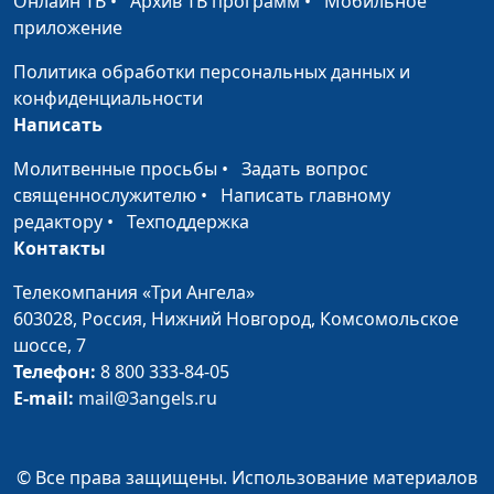
для здоровья?
Онлайн ТВ
•
Архив ТВ программ
•
Мобильное
специалист по
приложение
модификации образа
жизни и
Политика обработки персональных данных и
немедикаментозному
конфиденциальности
оздоровлению
Написать
Какие продукты
Мария Бородеева,
#2
Молитвенные просьбы
•
Задать вопрос
дают энергию
специалист по
священнослужителю
•
Написать главному
модификации образа
редактору
•
Техподдержка
жизни и
Контакты
немедикаментозному
оздоровлению
Телекомпания «Три Ангела»
603028,
Россия, Нижний Новгород,
Комсомольское
Какой чай пить на
Мария Бородеева,
#1
шоссе, 7
ночь, чтобы лучше
специалист по
Телефон:
8 800 333-84-05
засыпать
модификации образа
E-mail:
mail@3angels.ru
жизни и
немедикаментозному
оздоровлению
© Все права защищены. Использование материалов