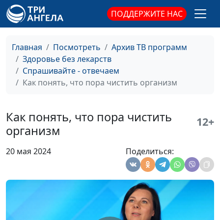
Поляна»
ПОДДЕРЖИТЕ НАС
Какая привычка
Павел Меженин, мастер
#14
самая главная для
спорта, руководитель
здоровья?
центра здоровья «Ягодная
Главная
Посмотреть
Архив ТВ программ
Поляна»
Здоровье без лекарств
Спрашивайте - отвечаем
Как вегану
Мария Бородеева,
#13
Как понять, что пора чистить организм
рассчитать
специалист по
количество
модификации образа
бобовых, чтобы
жизни и
Как понять, что пора чистить
12+
получать
немедикаментозному
организм
достаточно белка
оздоровлению
20 мая 2024
Поделиться:
Как ускорить
Мария Бородеева,
#12
метаболизм
специалист по
модификации образа
жизни и
немедикаментозному
оздоровлению