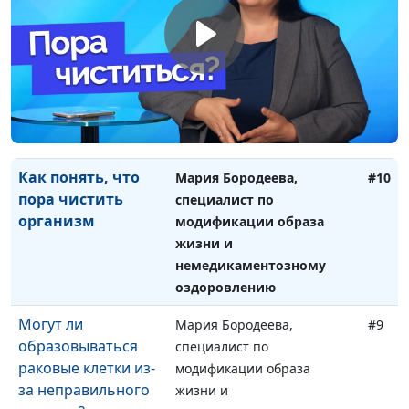
Может ли быть
Мария Бородеева,
#11
инсульт из-за
специалист по
неправильного
модификации образа
питания?
жизни и
немедикаментозному
оздоровлению
Как понять, что
Мария Бородеева,
#10
пора чистить
специалист по
организм
модификации образа
жизни и
немедикаментозному
оздоровлению
Могут ли
Мария Бородеева,
#9
образовываться
специалист по
раковые клетки из-
модификации образа
за неправильного
жизни и