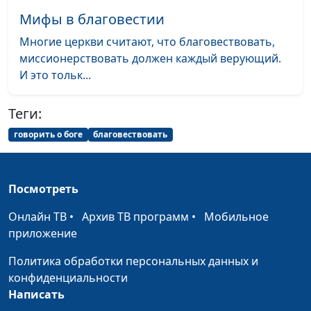
Бога
священнослужитель
Мифы в благовестии
Что нужно, чтобы
Виталий Киссер,
#49
Многие церкви считают, что благовествовать,
попасть в Царство
священнослужитель
миссионерствовать должен каждый верующий.
Божие
И это тольк...
Как любить Бога
Виталий Киссер,
#48
Теги:
священнослужитель
говорить о боге
благовествовать
Радоваться, а не
Виталий Киссер,
#47
плакать (вторая часть)
священнослужитель
Радоваться, а не
Посмотреть
Виталий Киссер,
#46
плакать (первая часть)
священнослужитель
Онлайн ТВ
•
Архив ТВ программ
•
Мобильное
приложение
Вера, которая спасает
Дмитрий Булатов,
#45
священнослужитель
Политика обработки персональных данных и
конфиденциальности
Исцеление - от Бога
Виталий Киссер,
#44
Написать
священнослужитель