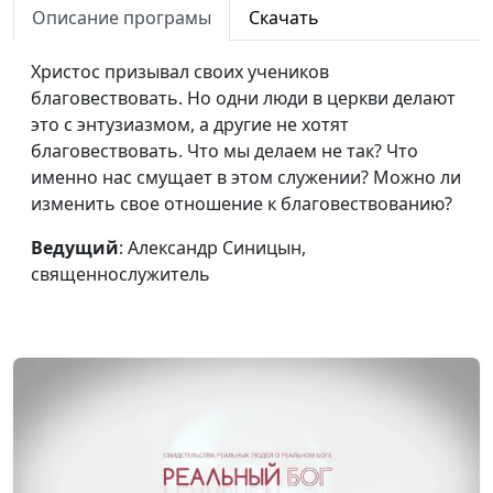
внутреннюю пустоту
священнослужитель
Описание програмы
Скачать
Движущая сила моей
Александр Синицын,
#69
Христос призывал своих учеников
жизни
священнослужитель
благовествовать. Но одни люди в церкви делают
это с энтузиазмом, а другие не хотят
Пасха: смерть,
Виталий Киссер,
#68
благовествовать. Что мы делаем не так? Что
прошедшая мимо
священнослужитель
именно нас смущает в этом служении? Можно ли
Я сомневаюсь. Это
Александр Синицын,
#67
изменить свое отношение к благовествованию?
плохо?
священнослужитель
Ведущий
: Александр Синицын,
Библейское понимание
Александр Синицын,
#66
священнослужитель
веры
священнослужитель
Последний кризис:
Дмитрий Булатов,
#65
бодрствуйте и
священнослужитель
молитесь
Не оставляйте
Виталий Киссер,
#64
собраний ваших: зачем
священнослужитель
ходить в церковь?