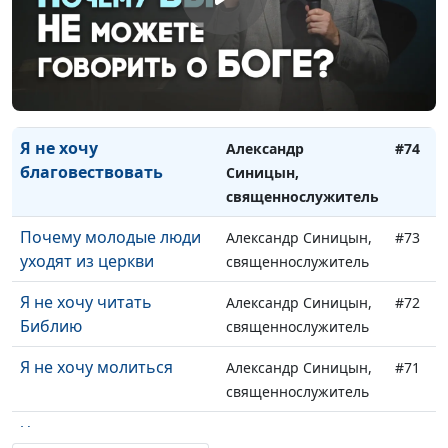
Что значит любить
Михаил Севастьянов,
#76
священнослужитель
Я не хочу жертвовать
Александр Синицын,
#75
деньги
священнослужитель
Я не хочу
Александр
#74
благовествовать
Синицын,
священнослужитель
Почему молодые люди
Александр Синицын,
#73
уходят из церкви
священнослужитель
Я не хочу читать
Александр Синицын,
#72
Библию
священнослужитель
Я не хочу молиться
Александр Синицын,
#71
священнослужитель
Чем заполнить
Александр Синицын,
#70